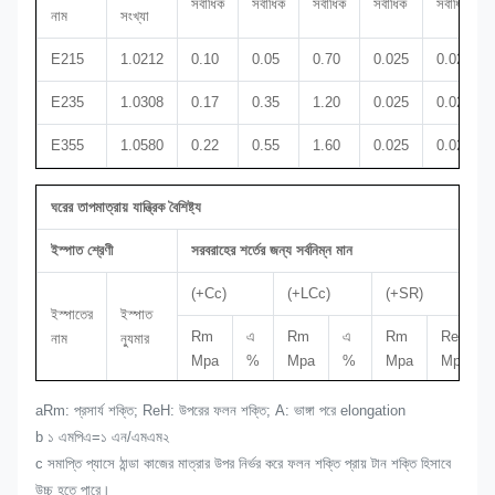
সর্বাধিক
সর্বাধিক
সর্বাধিক
সর্বাধিক
সর্বাধিক
নাম
সংখ্যা
E215
1.0212
0.10
0.05
0.70
0.025
0.025
E235
1.0308
0.17
0.35
1.20
0.025
0.025
E355
1.0580
0.22
0.55
1.60
0.025
0.025
ঘরের তাপমাত্রায় যান্ত্রিক বৈশিষ্ট্য
ইস্পাত শ্রেণী
সরবরাহের শর্তের জন্য সর্বনিম্ন মান
(+Cc)
(+LCc)
(+SR)
ইস্পাতের
ইস্পাত
Rm
এ
Rm
এ
Rm
ReH
নাম
ন্যুমার
Mpa
%
Mpa
%
Mpa
Mpa
E215
1.0212
430
8
380
12
380
280
aRm: প্রসার্য শক্তি; ReH: উপরের ফলন শক্তি; A: ভাঙ্গা পরে elongation
b ১ এমপিএ=১ এন/এমএম২
E235
1.0308
480
6
420
10
420
350
c সমাপ্তি প্যাসে ঠান্ডা কাজের মাত্রার উপর নির্ভর করে ফলন শক্তি প্রায় টান শক্তি হিসাবে
উচ্চ হতে পারে।
E355
1.0580
640
4
580
7
580
৪৫০ফ