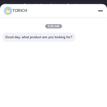
টরিচ গ্রুপ হল একটি ওয়ান-স্টপ কাঁচামাল পরিষেবা প্রদানকারী যার উৎপাদন, গবেষণা ও
উন্নয়ন, ট্রেডিং, গুদামজাতকরণ এবং কাস্টমাইজড প্রক্রিয়াকরণে 30...
TORICH
গুরুত্বপূর্ণ সংযোগ
বাড়ি
পণ্য
5:55 AM
ভিডিও
আমাদের সম্পর্কে
Good day, what product are you looking for?
কারখানা ভ্রমণ
মান নিয়ন্ত্রণ
আমাদের সাথে যোগাযোগ করুন
উদ্ধৃতির জন্য আবেদন
খবর
আমাদের সাথে যোগাযোগ
86-574-88086983
86-574-88086983
sales@steel-tubes.com