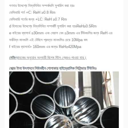
গণনার উদ্দেশ্যে নিম্নলিখিত সম্পর্কগুলি সুপারিশ করা হয়ঃ
ডেলিভারি শর্ত +C: ReH ≥0.8 Rm
ডেলিভারি শর্তের জন্য +LC: ReH ≥0.7 Rm
d হিসাবের উদ্দেশ্যে নিম্নলিখিত সম্পর্কটি সুপারিশ করা হয়ঃReH≥0.5Rm
e বাইরের ব্যাসার্ধ ≤30mm এবং দেয়াল বেধ ≤3mm এর টিউবগুলির জন্য ReH এর
সর্বনিম্ন মানগুলি এই টেবিলে প্রদত্ত মানগুলির চেয়ে 10Mpa কম
f বাইরের ব্যাসার্ধ> 160mm এর জন্যঃ ReH≥420Mpa
নোটঃ
গ্রাহকের অনুরোধ অনুযায়ী বিশেষ স্টিল গ্রেডও পাওয়া যায়।
কোল্ড টানা উৎপাদনে সিউমহীন গোলাকার হাইড্রোলিক সিলিন্ডার টিউবিংঃ