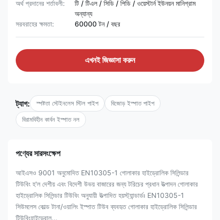
অর্থ প্রদানের শর্তাবলী:
টি / টিএল / সিডি / পিডি / ওয়েস্টার্ন ইউনয়ন মানিগ্রাম
অন্যান্য
সরবরাহের ক্ষমতা:
60000 টন / বছর
এখনই জিজ্ঞাসা করুন
ট্যাগ:
স্পষ্টতা স্টেইনলেস স্টিল পাইপ
বিজোড় ইস্পাত পাইপ
বিরামবিহীন কার্বন ইস্পাত নল
পণ্যের সারসংক্ষেপ
আইএসও 9001 অনুমোদিত EN10305-1 গোলাকার হাইড্রোলিক সিলিন্ডার
টিউবিং হ'ল দেশীয় এবং বিদেশী উভয় বাজারের জন্য টরিচের প্রধান উত্পাদন গোলাকার
হাইড্রোলিক সিলিন্ডার টিউবিং অনুযায়ী উত্পাদিত হয়স্ট্যান্ডার্ডঃ EN10305-1
সিউমলেস কোল্ড টানা/ওয়ালিং ইস্পাত টিউব ব্যবহৃত গোলাকার হাইড্রোলিক সিলিন্ডার
টিউবিংহাইড্রোল...