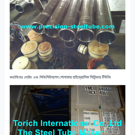
সিউমলেস গোলাকার হাইড্রোলিক সিলিন্ডার টিউবিং
কনটেইনার লোডিং এবং শিপিং