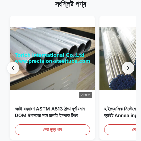
সংশ্লিষ্ট পণ্য
VIDEO
অটো যন্ত্রাংশ ASTM A513 ঠান্ডা ঘূর্ণায়মান
হাইড্রোলিক সিস্টেমের জন
DOM উত্পাদনের সঙ্গে ঢালাই ইস্পাত টিউব
ব্রাইট Annealing সি
সেরা মূল্য পান
সেরা ম