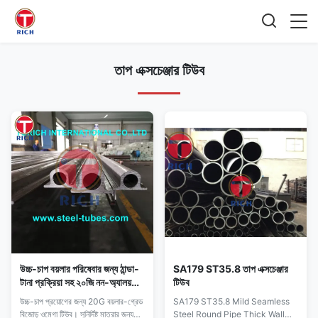
তাপ এক্সচেঞ্জার টিউব
উচ্চ-চাপ বয়লার পরিষেবার জন্য ঠান্ডা-
SA179 ST35.8 তাপ এক্সচেঞ্জার
টানা প্রক্রিয়া সহ ২০জি নন-অ্যালয়
টিউব
সিমলেস স্টিল ওমেগা টিউব
উচ্চ-চাপ প্রয়োগের জন্য 20G বয়লার-গ্রেড
SA179 ST35.8 Mild Seamless
বিজোড় ওমেগা টিউব। সুনির্দিষ্ট মাত্রার জন্য
Steel Round Pipe Thick Wall