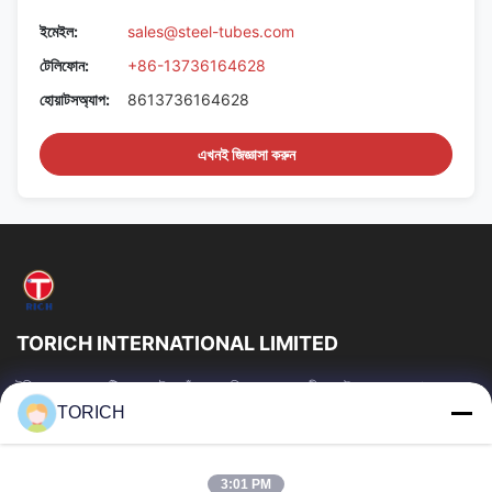
ইমেইল:
sales@steel-tubes.com
টেলিফোন:
+86-13736164628
হোয়াটসঅ্যাপ:
8613736164628
এখনই জিজ্ঞাসা করুন
TORICH INTERNATIONAL LIMITED
টরিচ গ্রুপ হল একটি ওয়ান-স্টপ কাঁচামাল পরিষেবা প্রদানকারী যার উৎপাদন, গবেষণা ও
উন্নয়ন, ট্রেডিং, গুদামজাতকরণ এবং কাস্টমাইজড প্রক্রিয়াকরণে 30...
TORICH
গুরুত্বপূর্ণ সংযোগ
বাড়ি
পণ্য
3:01 PM