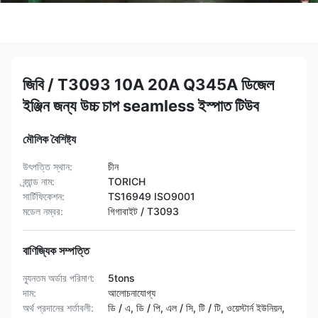
জিবি / T3093 10A 20A Q345A ডিজেল
ইঞ্জিন জন্য উচ্চ চাপ seamless ইস্পাত টিউব
মৌলিক বৈশিষ্ট্য
উৎপত্তি স্থান:
চীন
ব্র্যান্ড নাম:
TORICH
সার্টিফিকেশন:
TS16949 ISO9001
মডেল নম্বর:
গিগাবাইট / T3093
বাণিজ্যিক সম্পত্তি
ন্যূনতম অর্ডার পরিমাণ:
5tons
দাম:
আলোচনাযোগ্য
অর্থ প্রদানের শর্তাবলী:
ডি / এ, ডি / পি, এল / সি, টি / টি, ওয়েস্টার্ন ইউনিয়ন,