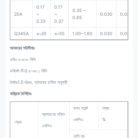
0.17
0.17
0.35 ~
20A
~
~
0.030
0.030
0.65
0.23
0.37
Q345A
≤০20
≤০55
1.00~1.60
0.030
0.030
আকারের পরিসীমাঃ
ওডিঃ ৬-৫৩০ মিমি
ডব্লিউ টি:0.৫-৩৮.১ মিমি
দৈর্ঘ্যঃ1.5-6m, গ্রাহকের চাহিদা অনুযায়ী
যান্ত্রিক বৈশিষ্ট্যঃ
ফলন পয়েন্ট
লম্বা
প্রসারণের শক্তি
এমপিএ
%
গ্রেড
এমপিএ
বেশি নয়