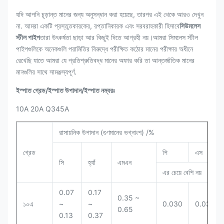
যদি আপনি চূড়ান্ত মানের জন্য অনুসন্ধান করা হয়েছে, তারপর এই থেকে আরও দেখুন
না. আমরা একটি প্রস্তুতকারকের, রপ্তানিকারক এবং সরবরাহকারী হিসাবে
সিউমলেস
স্টীল পাইপ
তারা উৎকর্ষতা ছাড়া আর কিছুই দিতে আগ্রহী নয়।আমরা সিমলেস স্টীল
পাইপগুলিকে অনেকগুলি পরামিতির বিরুদ্ধে পরীক্ষিত কঠোর মানের পরীক্ষার অধীনে
রেখেছি যাতে আমরা যে প্রতিশ্রুতিবদ্ধ মানের অফার করি তা আন্তর্জাতিক মানের
মানগুলির সাথে সামঞ্জস্যপূর্ণ.
ইস্পাত গ্রেড/ইস্পাত উপাদান/ইস্পাত নম্বরঃ
10A 20A Q345A
রাসায়নিক উপাদান (গুণমানের ভগ্নাংশ) /%
গ্রেড
পি
এস
সি
হ্যাঁ
এমএন
এর চেয়ে বেশি নয়
0.07
0.17
0.35 ~
১০এ
~
~
0.030
0.030
0.65
0.13
0.37