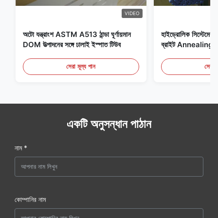
VIDEO
অটো যন্ত্রাংশ ASTM A513 ঠান্ডা ঘূর্ণায়মান
হাইড্রোলিক সিস্টেমের জন
DOM উত্পাদনের সঙ্গে ঢালাই ইস্পাত টিউব
ব্রাইট Annealing সি
সেরা মূল্য পান
সেরা ম
একটি অনুসন্ধান পাঠান
নাম *
কোম্পানির নাম