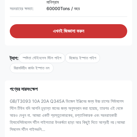
মানিগ্রাম
সরবরাহের ক্ষমতা:
60000Tons / বছর
এখনই জিজ্ঞাসা করুন
ট্যাগ:
স্পষ্টতা স্টেইনলেস স্টিল পাইপ
বিজোড় ইস্পাত পাইপ
বিরামবিহীন কার্বন ইস্পাত নল
পণ্যের সারসংক্ষেপ
GB/T3093 10A 20A Q345A ডিজেল ইঞ্জিনের জন্য উচ্চ চাপের সিউমলেস
স্টিল টিউব যদি আপনি চূড়ান্ত মানের জন্য অনুসন্ধান করা হয়েছে, তারপর এই থেকে
আরও দেখুন না. আমরা একটি প্রস্তুতকারকের, রপ্তানিকারক এবং সরবরাহকারী
হিসাবেসিউমলেস স্টীল পাইপতারা উৎকর্ষতা ছাড়া আর কিছুই দিতে আগ্রহী নয়।আমরা
সিমলেস স্টীল পাইপগুলি...