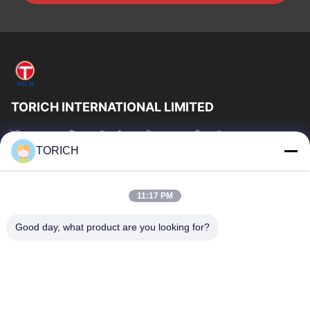
TORICH INTERNATIONAL LIMITED
টরিচ গ্রুপ হল একটি ওয়ান-স্টপ কাঁচামাল পরিষেবা প্রদানকারী যার উৎপাদন, গবেষণা ও
উন্নয়ন, ট্রেডিং, গুদামজাতকরণ এবং কাস্টমাইজড প্রক্রিয়াকরণে 30...
TORICH
গুরুত্বপূর্ণ সংযোগ
বাড়ি
পণ্য
11:17 PM
ভিডিও
আমাদের সম্পর্কে
Good day, what product are you looking for?
কারখানা ভ্রমণ
মান নিয়ন্ত্রণ
আমাদের সাথে যোগাযোগ করুন
উদ্ধৃতির জন্য আবেদন
খবর
আমাদের সাথে যোগাযোগ