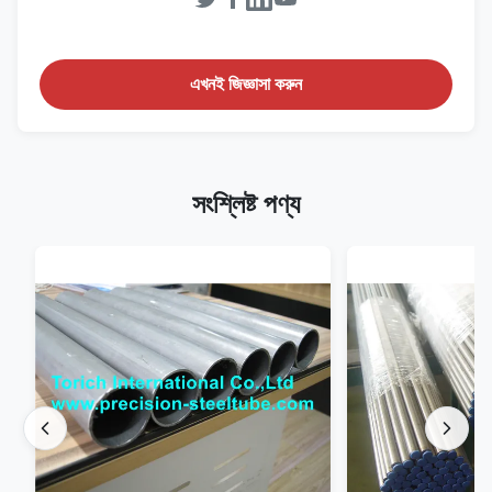
এখনই জিজ্ঞাসা করুন
সংশ্লিষ্ট পণ্য