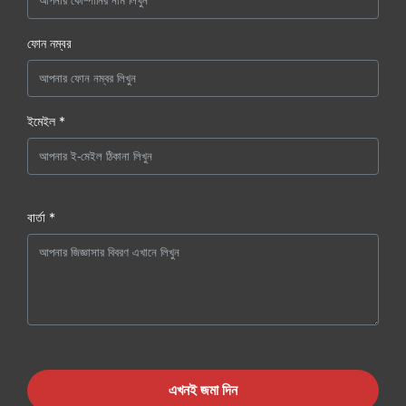
ফোন নম্বর
ইমেইল *
বার্তা *
এখনই জমা দিন