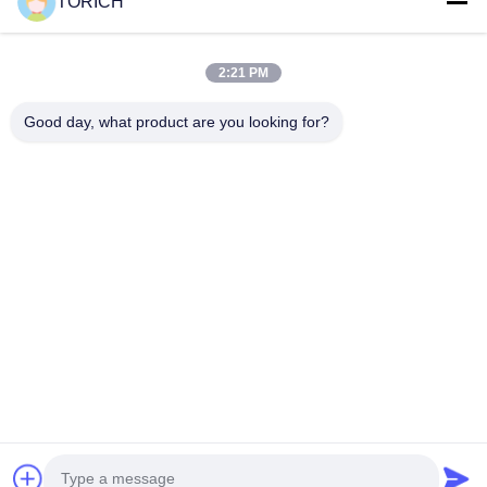
TORICH
গুরুত্বপূর্ণ সংযোগ
বাড়ি
পণ্য
2:21 PM
ভিডিও
আমাদের সম্পর্কে
Good day, what product are you looking for?
কারখানা ভ্রমণ
মান নিয়ন্ত্রণ
আমাদের সাথে যোগাযোগ করুন
উদ্ধৃতির জন্য আবেদন
খবর
আমাদের সাথে যোগাযোগ
86-574-88086983
86-574-88086983
sales@steel-tubes.com
কপিরাইট © 2015-2026 TORICH INTERNATIONAL LIMITED. সমস্ত অধিকার সংরক্ষিত।