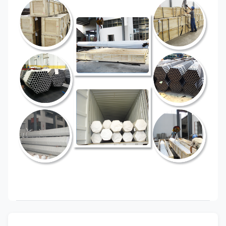
কাঠামোগত উদ্দেশ্যে GB/T 18704 ঝালাই স্টেইনলেস স্টেইনলেস প্লাস্টিক পাইপ