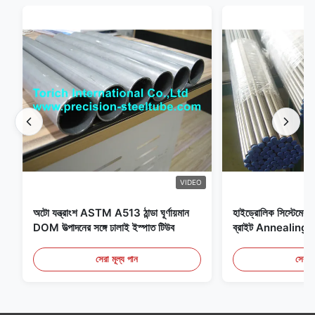
VIDEO
অটো যন্ত্রাংশ ASTM A513 ঠান্ডা ঘূর্ণায়মান
হাইড্রোলিক সিস্টেমের জন
DOM উত্পাদনের সঙ্গে ঢালাই ইস্পাত টিউব
ব্রাইট Annealing সি
সেরা মূল্য পান
সেরা ম