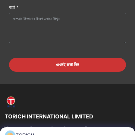
বার্তা *
এখনই জমা দিন
TORICH INTERNATIONAL LIMITED
টরিচ গ্রুপ হল একটি ওয়ান-স্টপ কাঁচামাল পরিষেবা প্রদানকারী যার উৎপাদন, গবেষণা ও
উন্নয়ন, ট্রেডিং, গুদামজাতকরণ এবং কাস্টমাইজড প্রক্রিয়াকরণে 30...