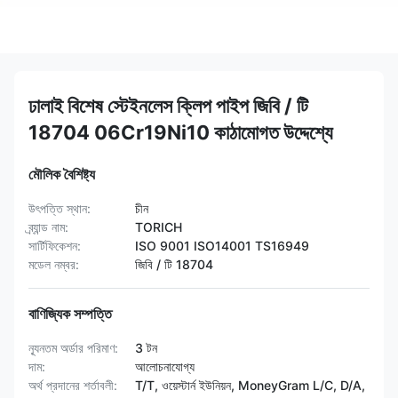
ঢালাই বিশেষ স্টেইনলেস ক্লিপ পাইপ জিবি / টি
18704 06Cr19Ni10 কাঠামোগত উদ্দেশ্যে
মৌলিক বৈশিষ্ট্য
উৎপত্তি স্থান:
চীন
ব্র্যান্ড নাম:
TORICH
সার্টিফিকেশন:
ISO 9001 ISO14001 TS16949
মডেল নম্বর:
জিবি / টি 18704
বাণিজ্যিক সম্পত্তি
ন্যূনতম অর্ডার পরিমাণ:
3 টন
দাম:
আলোচনাযোগ্য
অর্থ প্রদানের শর্তাবলী:
T/T, ওয়েস্টার্ন ইউনিয়ন, MoneyGram L/C, D/A,