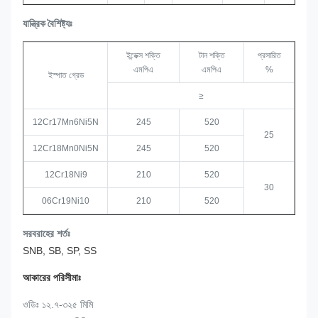
যান্ত্রিক বৈশিষ্ট্যঃ
ইন্ডেক্স শক্তি
টান শক্তি
প্রসারিত
এমপিএ
এমপিএ
%
ইস্পাত গ্রেড
≥
12Cr17Mn6Ni5N
245
520
25
12Cr18Mn0Ni5N
245
520
12Cr18Ni9
210
520
30
06Cr19Ni10
210
520
সরবরাহের শর্তঃ
SNB, SB, SP, SS
আকারের পরিসীমাঃ
ওডিঃ ১২.৭-৩২৫ মিমি