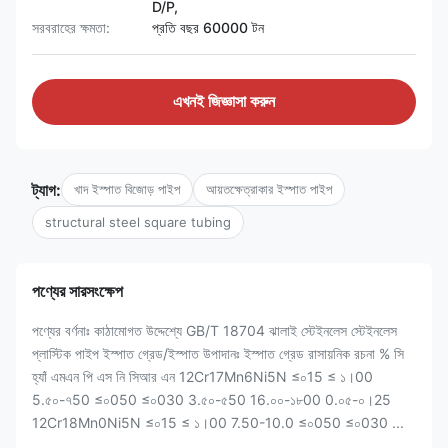
D/P,
সরবরাহের ক্ষমতা:
প্রতি বছর 60000 টন
এখনই জিজ্ঞাসা করুন
ট্যাগ:
খাদ ইস্পাত বিজোড় পাইপ
আয়তক্ষেত্রাকার ইস্পাত পাইপ
structural steel square tubing
পণ্যের সারসংক্ষেপ
পণ্যের বর্ণনাঃ কাঠামোগত উদ্দেশ্যে GB/T 18704 ঝালাই স্টেইনলেস স্টেইনলেস
প্লাস্টিক পাইপ ইস্পাত গ্রেড/ইস্পাত উপাদানঃ ইস্পাত গ্রেড রাসায়নিক রচনা % সি
হ্যাঁ এমএন পি এস নি সিআর এন 12Cr17Mn6Ni5N ≤০15 ≤ ১।00
5.৫০-৭50 ≤০050 ≤০030 3.৫০-৫50 16.০০-১৮00 0.০৫-০।25
12Cr18Mn0Ni5N ≤০15 ≤ ১।00 7.50-10.0 ≤০050 ≤০030 ...