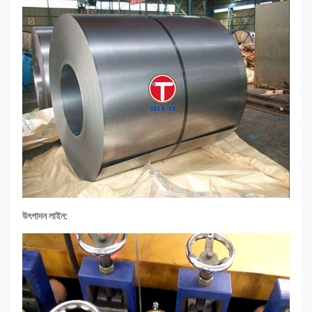
উৎপাদন লাইন: