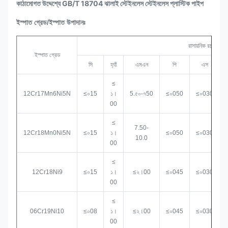
কাঠামোগত উদ্দেশ্যে GB/T 18704 ঝালাই স্টেইনলেস স্টেইনলেস প্লাস্টিক পাইপ
ইস্পাত গ্রেড/ইস্পাত উপাদানঃ
রাসায়নিক রচনা %
ইস্পাত গ্রেড
সি
হ্যাঁ
এমএন
পি
এস
≤
12Cr17Mn6Ni5N
≤০15
১।
5.৫০-৭50
≤০050
≤০030
00
≤
7.50-
12Cr18Mn0Ni5N
≤০15
১।
≤০050
≤০030
10.0
00
≤
12Cr18Ni9
≤০15
১।
≤২।00
≤০045
≤০030
00
≤
06Cr19Ni10
≤০08
১।
≤২।00
≤০045
≤০030
00