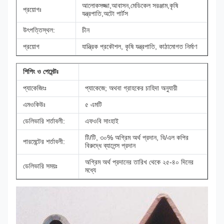
আলোকসজ্জা,আবাসন,মেডিকেল সরঞ্জাম,কৃষি
প্রয়োগঃ
যন্ত্রপাতি,অটো পার্টস
উৎপত্তিস্থল:
চীন
প্রয়োগ
যান্ত্রিক প্রকৌশল, কৃষি যন্ত্রপাতি, কাঠামোগত নির্মাণ
শিপিং ও পেমেন্টঃ
প্যাকেজিংঃ
প্যাকেজে; অথবা গ্রাহকের চাহিদা অনুযায়ী
এমওকিউঃ
৫ এমটি
ডেলিভারি শর্তাবলী:
এফওবি সাংহাই
টি/টি, ৩০% অগ্রিম অর্থ প্রদান, বি/এল কপির
পারমেন্টের শর্তাবলী:
বিরুদ্ধে ব্যালেন্স প্রদান
অগ্রিম অর্থ প্রদানের তারিখ থেকে ২৫-৪০ দিনের
ডেলিভারি সময়ঃ
মধ্যে