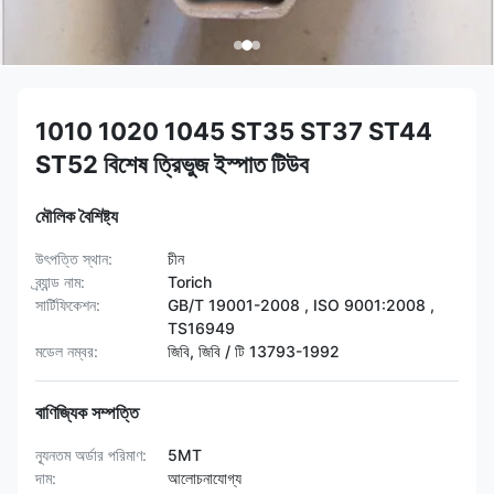
1010 1020 1045 ST35 ST37 ST44
ST52 বিশেষ ত্রিভুজ ইস্পাত টিউব
মৌলিক বৈশিষ্ট্য
উৎপত্তি স্থান:
চীন
ব্র্যান্ড নাম:
Torich
সার্টিফিকেশন:
GB/T 19001-2008 , ISO 9001:2008 ,
TS16949
মডেল নম্বর:
জিবি, জিবি / টি 13793-1992
বাণিজ্যিক সম্পত্তি
ন্যূনতম অর্ডার পরিমাণ:
5MT
দাম:
আলোচনাযোগ্য