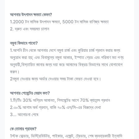
আপনার উৎপাদন ক্ষমতা কেমন?
1.2000 টন মাসিক উৎপাদন ক্ষমতা, 5000 টন মাসিক বাণিজ্য ক্ষমতা
2. দ্রুত এবং সময়মত চালান
নমুনা কিভাবে পাবো?
1.আপনি চীন থেকে আপনার দেশে নমুনা চার্জ এবং কুরিয়ার চার্জ প্রদান করার জন্য
অনুরোধ করা হয়; এবং বিনামূল্যে নমুনা আকার, ইস্পাত গ্রেড এবং পরিমাণ মত পণ্য
অনুযায়ী,বিস্তারিত জানার জন্য দয়া করে আমাদের বিক্রয় বিভাগের সাথে যোগাযোগ
করুন।
2নমুনা নেওয়ার জন্য অর্ডার দেওয়ার সময় টাকা ফেরত দেওয়া হবে।
আপনার পেমেন্টের মেয়াদ কত?
1.টি/টিঃ 30% অগ্রিম আমানত, শিপমেন্টের আগে 70% ব্যালেন্স প্রদান
2.৩০% আগাম অর্থ প্রদান, বাকি ৭০% এল/সি-এর বিরুদ্ধে দেখা
3... আলোচনা শেষে
কে তোমার গ্রাহক?
1স্টক হোল্ডার, ডিস্ট্রিবিউটর, পাইকার, এজেন্ট, ট্রেডার, শেষ ব্যবহারকারী ইত্যাদি