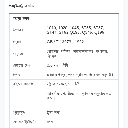
প্রযুক্তিঃ
ঠান্ডা আঁকা
পণ্যের তথ্যঃ
1010, 1020, 1045, ST35, ST37,
উপাদানঃ
ST44, ST52,Q195, Q345, Q195
গ্রেডঃ
GB / T 13973 - 1992
গোলাকার, বর্গাকার, আয়তক্ষেত্রাকার, সুবর্ণাকার,
আকৃতিঃ
ত্রিভুজ
দেয়ালের বেধঃ
0.6 - ২.০ মিমি
দৈর্ঘ্যঃ
৬ মিটার পর্যন্ত, অথবা গ্রাহকের প্রয়োজন অনুযায়ী।
বাইরের ব্যাসার্ধঃ
রাউন্ডঃ ৩১.৪-২১৯.১ মিমি
ব্যাসার্ধ এবং প্রাচীরের বেধ গ্রাহকের অনুরোধে হতে
পারে।
প্রযুক্তিঃ
ঠান্ডা আঁকা
সারফেস ট্রিটমেন্টঃ
সরল