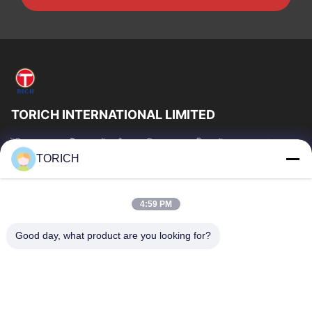
TORICH INTERNATIONAL LIMITED
টরিচ গ্রুপ হল একটি ওয়ান-স্টপ কাঁচামাল পরিষেবা প্রদানকারী যার উৎপাদন, গবেষণা ও
উন্নয়ন, ট্রেডিং, গুদামজাতকরণ এবং কাস্টমাইজড প্রক্রিয়াকরণে 30...
TORICH
গুরুত্বপূর্ণ সংযোগ
বাড়ি
পণ্য
4:59 PM
ভিডিও
আমাদের সম্পর্কে
Good day, what product are you looking for?
কারখানা ভ্রমণ
মান নিয়ন্ত্রণ
আমাদের সাথে যোগাযোগ করুন
উদ্ধৃতির জন্য আবেদন
খবর
আমাদের সাথে যোগাযোগ