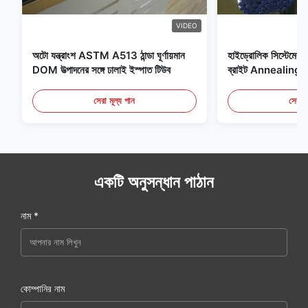
VIDEO
অটো যন্ত্রাংশ ASTM A513 ঠান্ডা ঘূর্ণায়মান
হাইড্রোলিক সিস্টেমের জন
DOM উত্পাদনের সঙ্গে ঢালাই ইস্পাত টিউব
ব্রাইট Annealing সি
সেরা মূল্য পান
সেরা ম
একটি অনুসন্ধান পাঠান
নাম *
কোম্পানির নাম