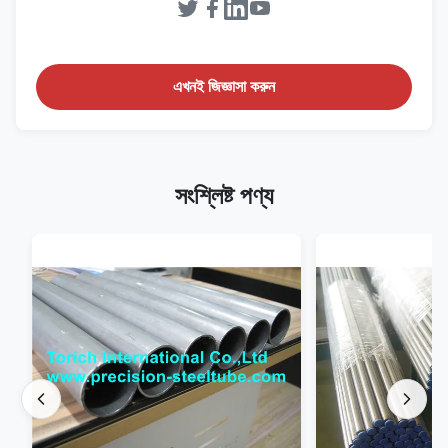
এখনই জিজ্ঞাসা করুন
সংশ্লিষ্ট পণ্য