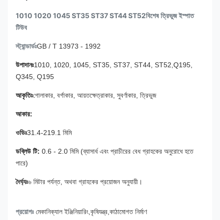
1010 1020 1045 ST35 ST37 ST44 ST52
বিশেষ ত্রিভুজ ইস্পাত
টিউব
স্ট্যান্ডার্ডঃ
GB / T 13973 - 1992
উপাদানঃ
1010, 1020, 1045, ST35, ST37, ST44, ST52,Q195,
Q345, Q195
আকৃতিঃ
গোলাকার, বর্গাকার, আয়তক্ষেত্রাকার, সুবর্ণাকার, ত্রিভুজ
আকার:
ওডিঃ
31.4-219.1 মিমি
ডব্লিউ টি:
0.6 - 2.0 মিমি (
ব্যাসার্ধ এবং প্রাচীরের বেধ গ্রাহকের অনুরোধে হতে
পারে)
দৈর্ঘ্যঃ
৬ মিটার পর্যন্ত, অথবা গ্রাহকের প্রয়োজন অনুযায়ী।
প্রয়োগঃ
মেকানিক্যাল ইঞ্জিনিয়ারিং,
কৃষিযন্ত্র,
কাঠামোগত নির্মাণ