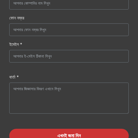
ফোন নম্বর
ইমেইল *
বার্তা *
এখনই জমা দিন