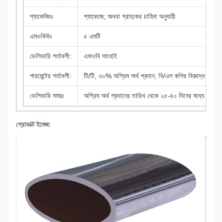
প্যাকেজিংঃ
প্যাকেজে; অথবা গ্রাহকের চাহিদা অনুযায়ী
এমওকিউঃ
৫ এমটি
ডেলিভারি শর্তাবলী:
এফওবি সাংহাই
পারমেন্টের শর্তাবলী:
টি/টি, ৩০% অগ্রিম অর্থ প্রদান, বি/এল কপির বিরুদ্ধে ব্যালেন্
ডেলিভারি সময়ঃ
অগ্রিম অর্থ প্রদানের তারিখ থেকে ২৫-৪০ দিনের মধ্যে
প্রোডাক্ট ইমেজ: