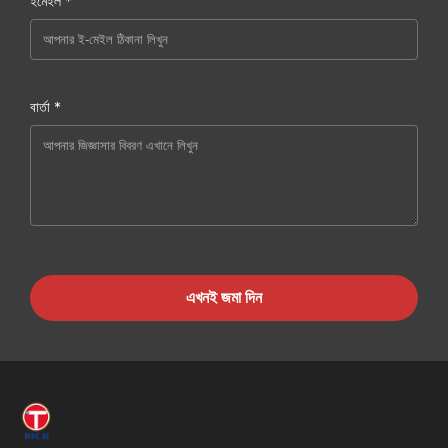
ইমেইল *
বার্তা *
এখনই জমা দিন