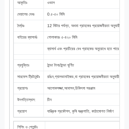
আকৃতিঃ
ওভাল
দেয়ালের বেধঃ
0.৫-৫০ মিমি
দৈর্ঘ্যঃ
12 মিটার পর্যন্ত, অথবা গ্রাহকের প্রয়োজনীয়তা অনুযায়ী।
বাইরের ব্যাসার্ধঃ
গোলাকারঃ ৫-৪২০ মিমি
ব্যাসার্ধ এবং প্রাচীরের বেধ গ্রাহকের অনুরোধে হতে পারে।
প্রযুক্তিঃ
ঠান্ডা টানা/ঠান্ডা ঘূর্ণিত
সারফেস ট্রিটমেন্টঃ
রঙিন,গ্যালভানাইজড,বা গ্রাহকের প্রয়োজনীয়তা অনুযায়ী তৈলাক
প্রয়োগঃ
আলোকসজ্জা,আবাসন,চিকিৎসা সরঞ্জাম
উৎপত্তিস্থল:
চীন
প্রয়োগ
যান্ত্রিক প্রকৌশল, কৃষি যন্ত্রপাতি, কাঠামোগত নির্মাণ
শিপিং ও পেমেন্টঃ