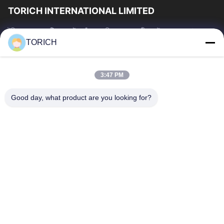
TORICH INTERNATIONAL LIMITED
টরিচ গ্রুপ হল একটি ওয়ান-স্টপ কাঁচামাল পরিষেবা প্রদানকারী যার উৎপাদন, গবেষণা ও
উন্নয়ন, ট্রেডিং, গুদামজাতকরণ এবং কাস্টমাইজড প্রক্রিয়াকরণে 30...
TORICH
গুরুত্বপূর্ণ সংযোগ
বাড়ি
পণ্য
3:47 PM
ভিডিও
আমাদের সম্পর্কে
Good day, what product are you looking for?
কারখানা ভ্রমণ
মান নিয়ন্ত্রণ
আমাদের সাথে যোগাযোগ করুন
উদ্ধৃতির জন্য আবেদন
খবর
আমাদের সাথে যোগাযোগ
86-574-88086983
86-574-88086983
sales@steel-tubes.com