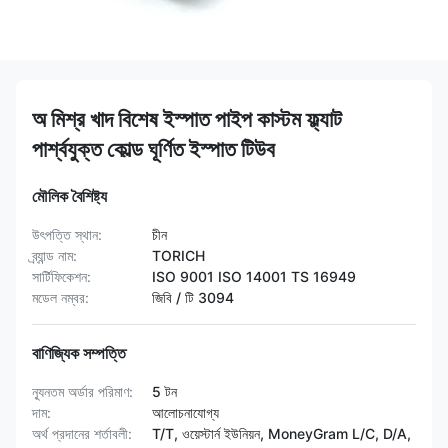
অ মিশ্র খাদ বিশেষ ইস্পাত পাইপ কাস্টম ফ্ল্যাট
পার্শ্বযুক্ত কোল্ড ঘূর্ণিত ইস্পাত টিউব
মৌলিক বৈশিষ্ট্য
উৎপত্তি স্থান:
চীন
ব্র্যান্ড নাম:
TORICH
সার্টিফিকেশন:
ISO 9001 ISO 14001 TS 16949
মডেল নম্বর:
জিবি / টি 3094
বাণিজ্যিক সম্পত্তি
ন্যূনতম অর্ডার পরিমাণ:
5 টন
দাম:
আলোচনাযোগ্য
অর্থ প্রদানের শর্তাবলী:
T/T, ওয়েস্টার্ন ইউনিয়ন, MoneyGram L/C, D/A,