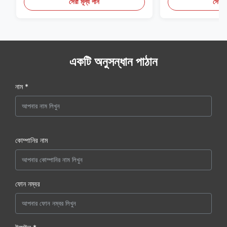
সেরা মূল্য পান
সেরা ম
একটি অনুসন্ধান পাঠান
নাম *
কোম্পানির নাম
ফোন নম্বর