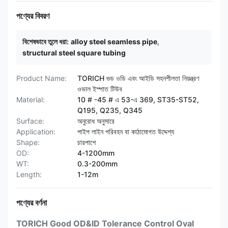
পণ্যের বিবরণ
বিশেষভাবে তুলে ধরা:
alloy steel seamless pipe
,
structural steel square tubing
Product Name:
TORICH গুড ওডি এবং আইডি সহনশীলতা নিয়ন্ত্রণ
ওভাল ইস্পাত টিউব
Material:
10 # -45 # এ 53-এ 369, ST35-ST52,
Q195, Q235, Q345
Surface:
অনুরোধ অনুসারে
Application:
পাইপ লাইন পরিবহন বা কাঠামোগত উদ্দেশ্য
Shape:
চারপাশে
OD:
4-1200mm
WT:
0.3-200mm
Length:
1-12m
পণ্যের বর্ণনা
TORICH Good OD&ID Tolerance Control Oval