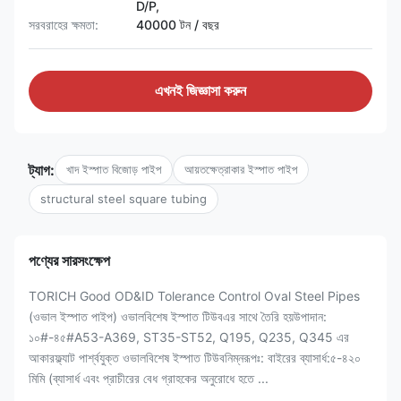
D/P,
সরবরাহের ক্ষমতা:
40000 টন / বছর
এখনই জিজ্ঞাসা করুন
ট্যাগ:
খাদ ইস্পাত বিজোড় পাইপ
আয়তক্ষেত্রাকার ইস্পাত পাইপ
structural steel square tubing
পণ্যের সারসংক্ষেপ
TORICH Good OD&ID Tolerance Control Oval Steel Pipes
(ওভাল ইস্পাত পাইপ) ওভালবিশেষ ইস্পাত টিউবএর সাথে তৈরি হয়উপাদান:
১০#-৪৫#A53-A369, ST35-ST52, Q195, Q235, Q345 এর
আকারফ্ল্যাট পার্শ্বযুক্ত ওভালবিশেষ ইস্পাত টিউবনিম্নরূপঃ: বাইরের ব্যাসার্ধ:৫-৪২০
মিমি (ব্যাসার্ধ এবং প্রাচীরের বেধ গ্রাহকের অনুরোধে হতে ...