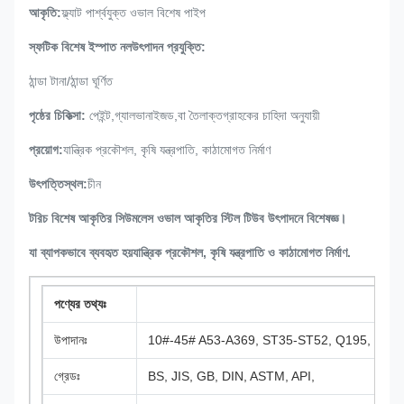
আকৃতি
:
ফ্ল্যাট পার্শ্বযুক্ত ওভাল বিশেষ পাইপ
স্ফটিক বিশেষ ইস্পাত নল
উৎপাদন প্রযুক্তি
:
ঠান্ডা টানা/ঠান্ডা ঘূর্ণিত
পৃষ্ঠের চিকিত্সা
:
পেইন্ট,গ্যালভানাইজড,বা তৈলাক্ত
গ্রাহকের চাহিদা অনুযায়ী
প্রয়োগ
:
যান্ত্রিক প্রকৌশল, কৃষি যন্ত্রপাতি, কাঠামোগত নির্মাণ
উৎপত্তিস্থল
:
চীন
টরিচ বিশেষ আকৃতির সিউমলেস ওভাল আকৃতির স্টিল টিউব উৎপাদনে বিশেষজ্ঞ।
যা ব্যাপকভাবে ব্যবহৃত হয়
যান্ত্রিক প্রকৌশল, কৃষি যন্ত্রপাতি ও কাঠামোগত নির্মাণ
.
পণ্যের তথ্যঃ
উপাদানঃ
10#-45# A53-A369, ST35-ST52, Q195, Q23
গ্রেডঃ
BS, JIS, GB, DIN, ASTM, API,