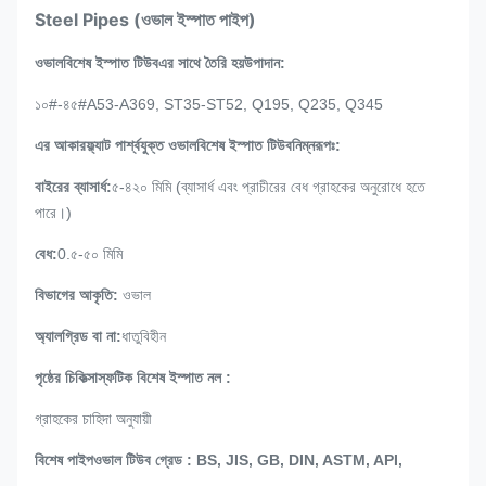
Steel Pipes (ওভাল ইস্পাত পাইপ)
ওভাল
বিশেষ ইস্পাত টিউব
এর সাথে তৈরি হয়
উপাদান
:
১০#-৪৫#
A53-A369, ST35-ST52, Q195, Q235, Q345
এর আকার
ফ্ল্যাট পার্শ্বযুক্ত ওভাল
বিশেষ ইস্পাত টিউব
নিম্নরূপঃ
:
বাইরের ব্যাসার্ধ
:
৫-৪২০ মিমি (
ব্যাসার্ধ এবং প্রাচীরের বেধ গ্রাহকের অনুরোধে হতে
পারে।
)
বেধ:
0.৫-৫০ মিমি
বিভাগের আকৃতি
:
ওভাল
অ্যালগ্রিড বা না:
ধাতুবিহীন
পৃষ্ঠের চিকিত্সা
স্ফটিক বিশেষ ইস্পাত নল
:
গ্রাহকের চাহিদা অনুযায়ী
বিশেষ পাইপ
ওভাল টিউব গ্রেড
:
BS, JIS, GB, DIN, ASTM, API,