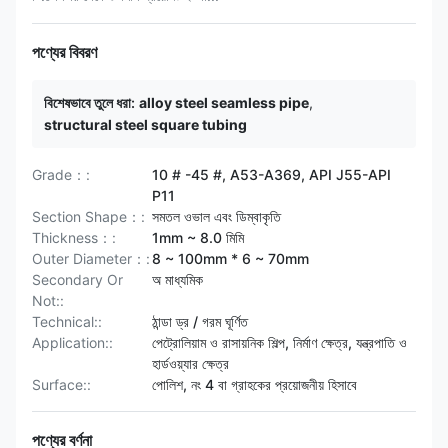
পণ্যের বিবরণ
বিশেষভাবে তুলে ধরা:
alloy steel seamless pipe
,
structural steel square tubing
Grade：:
10 # -45 #, A53-A369, API J55-API
P11
Section Shape：:
সমতল ওভাল এবং ডিম্বাকৃতি
Thickness：:
1mm ~ 8.0 মিমি
Outer Diameter：:
8 ~ 100mm * 6 ~ 70mm
Secondary Or
অ মাধ্যমিক
Not::
Technical::
ঠান্ডা ড্র / গরম ঘূর্ণিত
Application::
পেট্রোলিয়াম ও রাসায়নিক শিল্প, নির্মাণ ক্ষেত্র, যন্ত্রপাতি ও
হার্ডওয়্যার ক্ষেত্র
Surface::
পোলিশ, নং 4 বা গ্রাহকের প্রয়োজনীয় হিসাবে
পণ্যের বর্ণনা