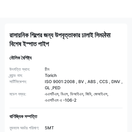
রাসায়নিক শিল্পের জন্য উপবৃত্তাকার ঢালাই সিমलेस
বিশেষ ইস্পাত পাইপ
মৌলিক বৈশিষ্ট্য
উৎপত্তি স্থান:
চীন
ব্র্যান্ড নাম:
Torich
সার্টিফিকেশন:
ISO 9001:2008 , BV , ABS , CCS , DNV ,
GL ,PED
মডেল নম্বর:
এএসটিএম, বিএস, ডিআইএন, জিবি, জেআইএস,
এএসটিএম এ -106-2
বাণিজ্যিক সম্পত্তি
ন্যূনতম অর্ডার পরিমাণ:
5MT