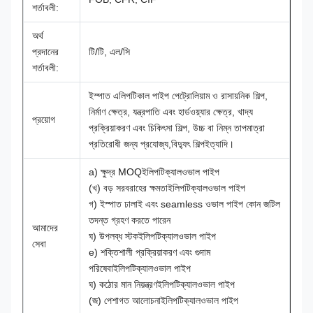
শর্তাবলী:
অর্থ
প্রদানের
টি/টি, এল/সি
শর্তাবলী:
ইস্পাত এলিপটিকাল পাইপ পেট্রোলিয়াম ও রাসায়নিক শিল্প,
নির্মাণ ক্ষেত্র, যন্ত্রপাতি এবং হার্ডওয়্যার ক্ষেত্র, খাদ্য
প্রয়োগ
প্রক্রিয়াকরণ এবং চিকিৎসা শিল্প, উচ্চ বা নিম্ন তাপমাত্রা
প্রতিরোধী জন্য প্রযোজ্য,বিদ্যুৎ শিল্পইত্যাদি।
a) ক্ষুদ্র MOQ
ইলিপটি
ক্যাল
ওভাল পাইপ
(খ) বড় সরবরাহের ক্ষমতা
ইলিপটি
ক্যাল
ওভাল পাইপ
গ) ইস্পাত ঢালাই এবং seamless ওভাল পাইপ কোন জটিল
তদন্ত গ্রহণ করতে পারেন
আমাদের
ঘ) উপলব্ধ স্টক
ইলিপটি
ক্যাল
ওভাল পাইপ
সেবা
e) শক্তিশালী প্রক্রিয়াকরণ এবং গুদাম
পরিষেবা
ইলিপটি
ক্যাল
ওভাল পাইপ
ঘ) কঠোর মান নিয়ন্ত্রণ
ইলিপটি
ক্যাল
ওভাল পাইপ
(জ) পেশাগত আলোচনা
ইলিপটি
ক্যাল
ওভাল পাইপ