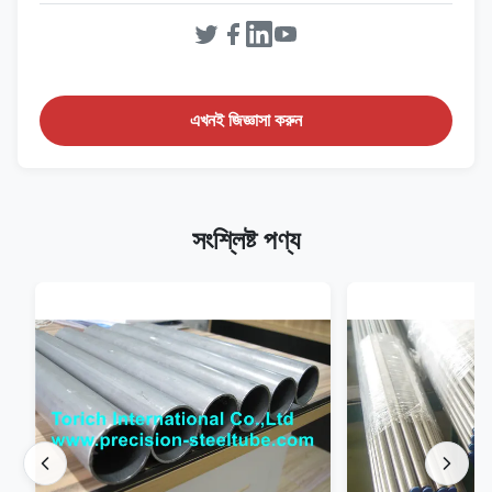
এখনই জিজ্ঞাসা করুন
সংশ্লিষ্ট পণ্য