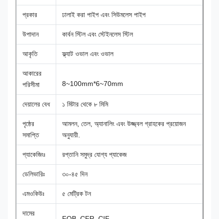
প্রকার
ঢালাই করা পাইপ এবং সিউমলেস পাইপ
উপাদান
কার্বন স্টিল এবং স্টেইনলেস স্টিল
আকৃতি
ফ্ল্যাট ওভাল এবং ওভাল
আকারের
8~100mm*6~70mm
পরিসীমা
দেয়ালের বেধ
১ মিটার থেকে ৮ মিমি
পৃষ্ঠের
আমলন, তেল, অ্যানালিং এবং উজ্জ্বল গ্রাহকের প্রয়োজন
সমাপ্তি
অনুযায়ী.
প্যাকেজিংঃ
রপ্তানি সমুদ্র যোগ্য প্যাকেজ
ডেলিভারিঃ
৩০-৪৫ দিন
এমওকিউঃ
৫ মেট্রিক টন
দামের
FOB, CFR, CIF