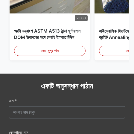
VIDEO
অটো যন্ত্রাংশ ASTM A513 ঠান্ডা ঘূর্ণায়মান
হাইড্রোলিক সিস্টেমের জন
DOM উত্পাদনের সঙ্গে ঢালাই ইস্পাত টিউব
ব্রাইট Annealing সি
সেরা মূল্য পান
সেরা ম
একটি অনুসন্ধান পাঠান
নাম *
কোম্পানির নাম