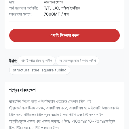
দাম:
আলোচনাযোগ্য
অর্থ প্রদানের শর্তাবলী:
T/T, L/C, পশ্চিম ইউনিয়ন
সরবরাহের ক্ষমতা:
7000MT / মাস
এখনই জিজ্ঞাসা করুন
ট্যাগ:
খাদ ইস্পাত বিজোড় পাইপ
আয়তক্ষেত্রাকার ইস্পাত পাইপ
structural steel square tubing
পণ্যের সারসংক্ষেপ
রাসায়নিক শিল্পের জন্য এলিপটিক্যাল ওয়েল্ডেড স্পেশাল স্টিল পাইপ
স্ট্যান্ডার্ডঃএএসটিএম এ১৭৯, এএসটিএম এ৫৩, এএসটিএম ৭৮৯ ইত্যাদি উপাদানঃকার্বন
স্টিল এবং স্টেইনলেস স্টিল প্রকারঃঢালাই করা পাইপ এবং সিউমলেস পাইপ
আকৃতিঃফ্ল্যাট ওভাল এবং ওভাল আকার: ওডি:8~100mm*6~70mmডব্লিউ
টি:১ মিটার থেকে ৮ মিমি প্রয়োগঃ ইস্পা...