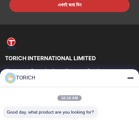
এখনই জমা দিন
TORICH INTERNATIONAL LIMITED
টরিচ গ্রুপ হল একটি ওয়ান-স্টপ কাঁচামাল পরিষেবা প্রদানকারী যার উৎপাদন, গবেষণা ও
উন্নয়ন, ট্রেডিং, গুদামজাতকরণ এবং কাস্টমাইজড প্রক্রিয়াকরণে 30...
TORICH
গুরুত্বপূর্ণ সংযোগ
বাড়ি
পণ্য
10:16 AM
ভিডিও
আমাদের সম্পর্কে
Good day, what product are you looking for?
কারখানা ভ্রমণ
মান নিয়ন্ত্রণ
আমাদের সাথে যোগাযোগ করুন
উদ্ধৃতির জন্য আবেদন
খবর