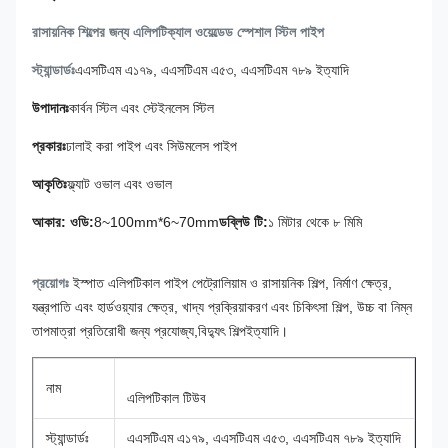
রাসায়নিক শিল্পের জন্য এলিপটিক্যাল ওয়েল্ডেড স্পেশাল স্টিল পাইপ
স্ট্যান্ডার্ডঃ
এএসটিএম এ১৭৯, এএসটিএম এ৫৩, এএসটিএম ৭৮৯ ইত্যাদি
উপাদানঃ
কার্বন স্টিল এবং স্টেইনলেস স্টিল
প্রকারঃ
ঢালাই করা পাইপ এবং সিউমলেস পাইপ
আকৃতিঃ
ফ্ল্যাট ওভাল এবং ওভাল
আকার: ওডি:
8~100mm*6~70mm
ডব্লিউ টি:
১ মিটার থেকে ৮ মিমি
প্রয়োগঃ
ইস্পাত এলিপটিকাল পাইপ পেট্রোলিয়াম ও রাসায়নিক শিল্প, নির্মাণ ক্ষেত্র,
যন্ত্রপাতি এবং হার্ডওয়্যার ক্ষেত্র, খাদ্য প্রক্রিয়াকরণ এবং চিকিৎসা শিল্প, উচ্চ বা নিম্ন
তাপমাত্রা প্রতিরোধী জন্য প্রযোজ্য,বিদ্যুৎ শিল্পইত্যাদি।
নাম
এলিপটিকাল টিউব
স্ট্যান্ডার্ডঃ
এএসটিএম এ১৭৯, এএসটিএম এ৫৩, এএসটিএম ৭৮৯ ইত্যাদি