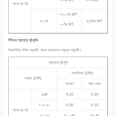
-১০% WT
-১০% WT
প্রস্থ A / B
+১২.৫% WT
>৩।0
±10% WT
-১০% WT
টিউবের প্রান্তের কুঁচকুনিঃ
নিম্নলিখিত টেবিল অনুযায়ী, অথবা গ্রাহকদের অনুরোধ অনুযায়ী।
প্রান্তের কুঁচকুনি
সহনশীলতা ((মিমি)
আকার ((মিমি)
সাধারণ
উচ্চ গ্রেড
≤30
0.20
0.10
> ৩০-৫০
0.30
0.15
প্রস্থ A / B
>৫০-৭৫
0. ৮০%
0৫০%