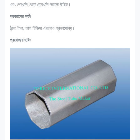
এবং শেষগুলি থেকে বোরগুলি সরানো উচিত।
সরবরাহের শর্তঃ
ঠান্ডা টানা, তাপ চিকিত্সা এছাড়াও গ্রহণযোগ্য।
প্রযোজনা ছবিঃ