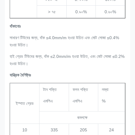
> ৭৫
0.৯০%
0.৬০%
বাঁকানোঃ
সাধারণ টিউবের জন্য, বাঁক ≤4.0mm/m হওয়া উচিত এবং মোট সোজা ≤0.4%
হওয়া উচিত।
হাই গ্রেড টিউবের জন্য, বাঁক ≤2.0mm/m হওয়া উচিত, এবং মোট সোজা ≤0.2%
হওয়া উচিত।
যান্ত্রিক বৈশিষ্ট্যঃ
টান শক্তি
ফলন শক্তি
লম্বা
এমপিএ
এমপিএ
%
ইস্পাত গ্রেড
কমপক্ষে
10
335
205
24