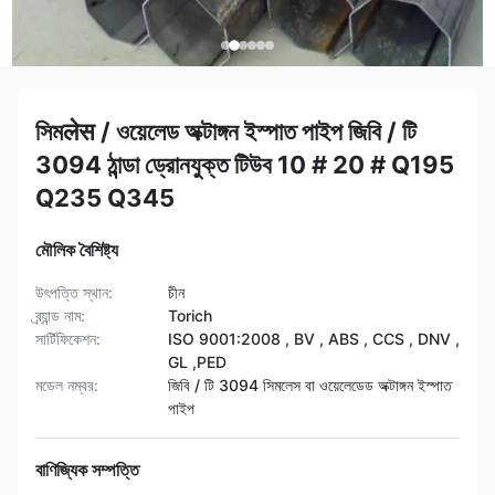
সিমलेस / ওয়েলেড অক্টাঙ্গন ইস্পাত পাইপ জিবি / টি
3094 ঠান্ডা ড্রোনযুক্ত টিউব 10 # 20 # Q195
Q235 Q345
মৌলিক বৈশিষ্ট্য
উৎপত্তি স্থান:
চীন
ব্র্যান্ড নাম:
Torich
সার্টিফিকেশন:
ISO 9001:2008 , BV , ABS , CCS , DNV ,
GL ,PED
মডেল নম্বর:
জিবি / টি 3094 সিমলেস বা ওয়েলেডেড অক্টাঙ্গন ইস্পাত
পাইপ
বাণিজ্যিক সম্পত্তি