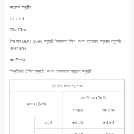
উৎপাদন পদ্ধতিঃ
ঠান্ডায় টানা
টিউব টাইপঃ
চীনা মান GB/T 3094 অনুযায়ী সিউমলেস টিউব, অথবা গ্রাহকের অনুরোধ অনুযায়ী
ঝালাই টিউব
সহনশীলতাঃ
নিম্নলিখিত টেবিল অনুযায়ী, অথবা গ্রাহকদের অনুরোধ অনুযায়ী।
প্রস্থের জন্য অনুমোদন
সহনশীলতা ((মিমি)
আকার ((মিমি)
সাধারণ
উচ্চ গ্রেড
≤30
±0.30
±0.20