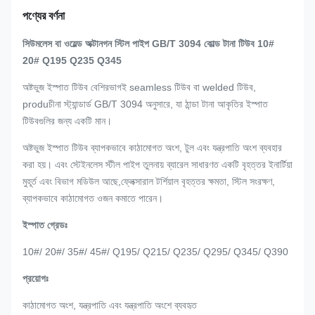
পণ্যের বর্ণনা
সিউমলেস বা ওয়েল্ড অক্টানগন স্টিল পাইপ GB/T 3094 কোল্ড টানা টিউব 10#
20# Q195 Q235 Q345
অষ্টভুজ ইস্পাত টিউব বেশিরভাগই seamless টিউব বা welded টিউব,
produ
চীনা স্ট্যান্ডার্ড GB/T 3094 অনুসারে, যা ঠান্ডা টানা আকৃতির ইস্পাত
টিউবগুলির জন্য একটি মান।
অষ্টভুজ ইস্পাত টিউব ব্যাপকভাবে কাঠামোগত অংশ, টুল এবং যন্ত্রপাতি অংশ ব্যবহার
করা হয়। এবং স্টেইনলেস স্টীল পাইপ তুলনায় ব্যারেল সাধারণত একটি বৃহত্তর ইনার্টিয়া
মুহূর্ত এবং বিভাগ মডিউল আছে,ফ্লেক্সারাল টর্শিয়াল বৃহত্তর ক্ষমতা, স্টিল সংরক্ষণ,
ব্যাপকভাবে কাঠামোগত ওজন কমাতে পারেন।
ইস্পাত গ্রেডঃ
10#/ 20#/ 35#/ 45#/ Q195/ Q215/ Q235/ Q295
/ Q345/ Q390
প্রয়োগঃ
কাঠামোগত অংশ, যন্ত্রপাতি এবং যন্ত্রপাতি অংশে ব্যবহৃত