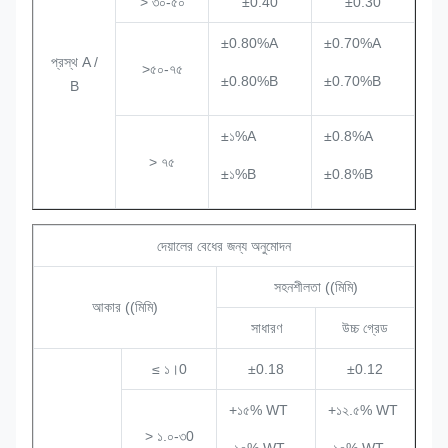
> ৩০-৫০
±0.40
±0.30
±0.80%A
±0.70%A
প্রস্থ A /
>৫০-৭৫
±0.80%B
±0.70%B
B
±১%A
±0.8%A
> ৭৫
±১%B
±0.8%B
দেয়ালের বেধের জন্য অনুমোদন
সহনশীলতা ((মিমি)
আকার ((মিমি)
সাধারণ
উচ্চ গ্রেড
≤ ১।0
±0.18
±0.12
+১৫% WT
+১২.৫% WT
> ১.০-৩0