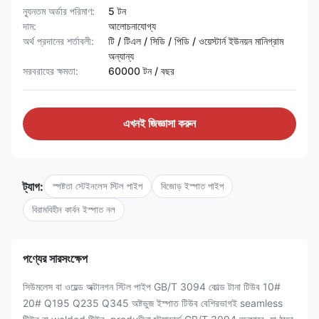
ন্যূনতম অর্ডার পরিমাণ:
5 টন
দাম:
আলোচনাযোগ্য
অর্থ প্রদানের শর্তাবলী:
টি / টিএল / সিডি / পিডি / ওয়েস্টার্ন ইউনয়ন মানিগ্রাম
অন্যান্য
সরবরাহের ক্ষমতা:
60000 টন / বছর
এখনই জিজ্ঞাসা করুন
ট্যাগ:
স্পষ্টতা স্টেইনলেস স্টিল পাইপ
বিজোড় ইস্পাত পাইপ
বিরামবিহীন কার্বন ইস্পাত নল
পণ্যের সারসংক্ষেপ
সিউমলেস বা ওয়েল্ড অক্টানগন স্টিল পাইপ GB/T 3094 কোল্ড টানা টিউব 10#
20# Q195 Q235 Q345 অষ্টভুজ ইস্পাত টিউব বেশিরভাগই seamless