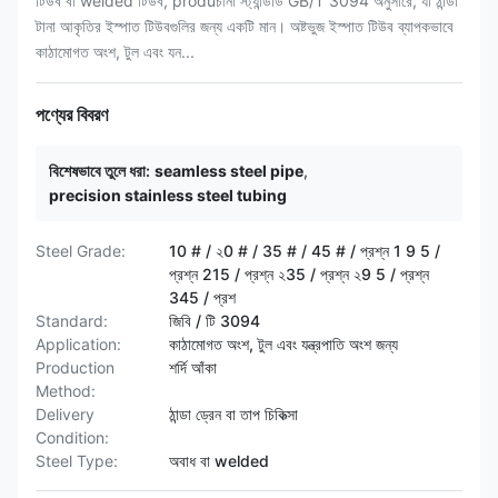
টিউব বা welded টিউব, produচীনা স্ট্যান্ডার্ড GB/T 3094 অনুসারে, যা ঠান্ডা
টানা আকৃতির ইস্পাত টিউবগুলির জন্য একটি মান। অষ্টভুজ ইস্পাত টিউব ব্যাপকভাবে
কাঠামোগত অংশ, টুল এবং যন...
পণ্যের বিবরণ
বিশেষভাবে তুলে ধরা:
seamless steel pipe
,
precision stainless steel tubing
Steel Grade:
10 # / ২0 # / 35 # / 45 # / প্রশ্ন 1 9 5 /
প্রশ্ন 215 / প্রশ্ন ২35 / প্রশ্ন ২9 5 / প্রশ্ন
345 / প্রশ
Standard:
জিবি / টি 3094
Application:
কাঠামোগত অংশ, টুল এবং যন্ত্রপাতি অংশ জন্য
Production
শর্দি আঁকা
Method:
Delivery
ঠান্ডা ড্রেন বা তাপ চিকিত্সা
Condition:
Steel Type:
অবাধ বা welded