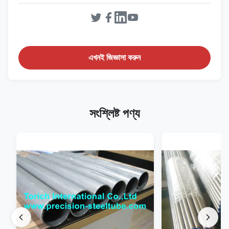
এখনই জিজ্ঞাসা করুন
সংশ্লিষ্ট পণ্য