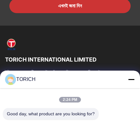
এখনই জমা দিন
TORICH INTERNATIONAL LIMITED
টরিচ গ্রুপ হল একটি ওয়ান-স্টপ কাঁচামাল পরিষেবা প্রদানকারী যার উৎপাদন, গবেষণা ও
উন্নয়ন, ট্রেডিং, গুদামজাতকরণ এবং কাস্টমাইজড প্রক্রিয়াকরণে 30...
TORICH
গুরুত্বপূর্ণ সংযোগ
বাড়ি
পণ্য
2:24 PM
ভিডিও
আমাদের সম্পর্কে
Good day, what product are you looking for?
কারখানা ভ্রমণ
মান নিয়ন্ত্রণ
আমাদের সাথে যোগাযোগ করুন
উদ্ধৃতির জন্য আবেদন
খবর