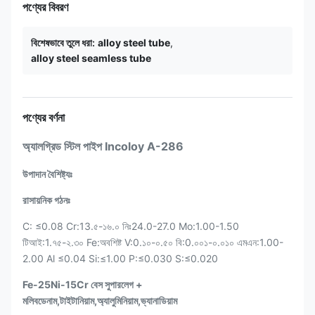
পণ্যের বিবরণ
বিশেষভাবে তুলে ধরা:
alloy steel tube
,
alloy steel seamless tube
পণ্যের বর্ণনা
অ্যালগ্রিড স্টিল পাইপ Incoloy A-286
উপাদান বৈশিষ্ট্যঃ
রাসায়নিক গঠনঃ
C: ≤0.08 Cr:13.৫-১৬.০ নিঃ24.0-27.0 Mo:1.00-1.50
টিআই:1.৭৫-২.৩০ Fe:অবশিষ্ট V:0.১০-০.৫০ বি:0.০০১-০.০১০ এমএন:1.00-
2.00 Al ≤0.04 Si:≤1.00 P:≤0.030 S:≤0.020
Fe-25Ni-15Cr বেস সুপারলেগ +
মলিবডেনাম,টাইটানিয়াম,অ্যালুমিনিয়াম,ভ্যানাডিয়াম