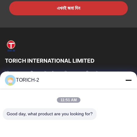
এখনই জমা দিন
TORICH INTERNATIONAL LIMITED
টরিচ গ্রুপ হল একটি ওয়ান-স্টপ কাঁচামাল পরিষেবা প্রদানকারী যার উৎপাদন, গবেষণা ও
উন্নয়ন, ট্রেডিং, গুদামজাতকরণ এবং কাস্টমাইজড প্রক্রিয়াকরণে 30...
TORICH-2
গুরুত্বপূর্ণ সংযোগ
বাড়ি
পণ্য
11:51 AM
ভিডিও
আমাদের সম্পর্কে
Good day, what product are you looking for?
কারখানা ভ্রমণ
মান নিয়ন্ত্রণ
আমাদের সাথে যোগাযোগ করুন
উদ্ধৃতির জন্য আবেদন
খবর