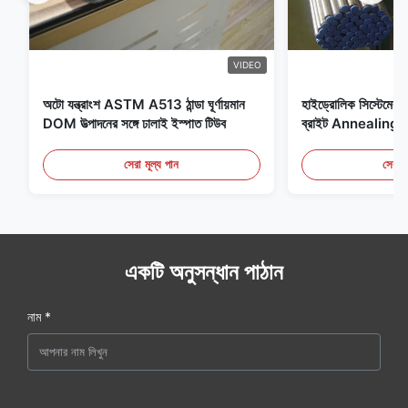
VIDEO
অটো যন্ত্রাংশ ASTM A513 ঠান্ডা ঘূর্ণায়মান
হাইড্রোলিক সিস্টেমের জন
DOM উত্পাদনের সঙ্গে ঢালাই ইস্পাত টিউব
ব্রাইট Annealing সি
সেরা মূল্য পান
সেরা ম
একটি অনুসন্ধান পাঠান
নাম *