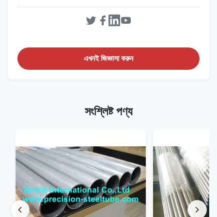
এখনই জিজ্ঞাসা করুন
সংশ্লিষ্ট পণ্য