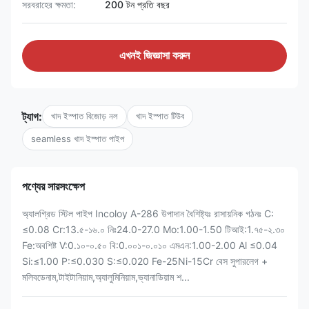
সরবরাহের ক্ষমতা:
200 টন প্রতি বছর
এখনই জিজ্ঞাসা করুন
ট্যাগ:
খাদ ইস্পাত বিজোড় নল
খাদ ইস্পাত টিউব
seamless খাদ ইস্পাত পাইপ
পণ্যের সারসংক্ষেপ
অ্যালগ্রিড স্টিল পাইপ Incoloy A-286 উপাদান বৈশিষ্ট্যঃ রাসায়নিক গঠনঃ C:
≤0.08 Cr:13.৫-১৬.০ নিঃ24.0-27.0 Mo:1.00-1.50 টিআই:1.৭৫-২.৩০
Fe:অবশিষ্ট V:0.১০-০.৫০ বি:0.০০১-০.০১০ এমএন:1.00-2.00 Al ≤0.04
Si:≤1.00 P:≤0.030 S:≤0.020 Fe-25Ni-15Cr বেস সুপারলেগ +
মলিবডেনাম,টাইটানিয়াম,অ্যালুমিনিয়াম,ভ্যানাডিয়াম শ...