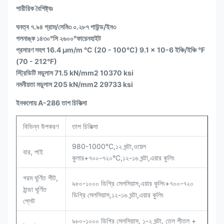
শারীরিক বৈশিষ্ট্যঃ
ঘনত্ব ৭.৯৪ গ্রাম/সেমি৩ ০.২৮৭ পাউন্ড/ইন৩
গলনাঙ্ক ১৪৩০°সি ২৬০০°ফারেনহাইট
প্রসারণ সহগ 16.4 μm/m °C (20 - 100°C) 9.1 x 10-6 ইঞ্চি/ইঞ্চি °F
(70 - 212°F)
স্ট্রিডিটি মডুলাস 71.5 kN/mm2 10370 ksi
নমনীয়তা মডুলাস 205 kN/mm2 29733 ksi
ইনকলোয় A-286 তাপ চিকিত্সা
বিভিন্ন উপকরণ
তাপ চিকিত্সা
980-1000°C,১২ ঘন্টা,ওয়েল
বার, পাই
কুলার+৭০০-৭২০°C,১২-১৬ ঘন্টা,এয়ার কুলিং
গরম ঘূর্ণিত শীট,
৯৮০-১০০০ ডিগ্রি সেলসিয়াস,এয়ার কুলিং+৭০০-৭২০
ঠান্ডা ঘূর্ণিত
ডিগ্রি সেলসিয়াস,১২-১৬ ঘন্টা,এয়ার কুলিং
প্লেট
৯৮০-১০০০ ডিগ্রি সেলসিয়াস, ১-২ ঘন্টা, তেল শীতল +