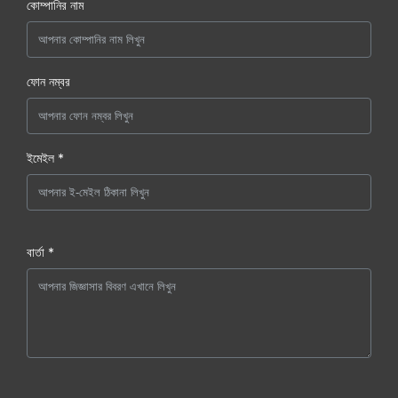
কোম্পানির নাম
ফোন নম্বর
ইমেইল *
বার্তা *