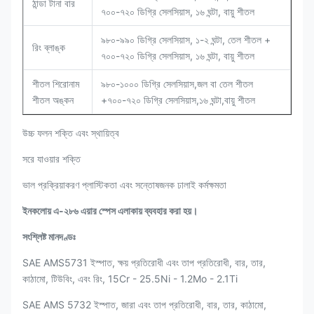
ঠান্ডা টানা বার
৭০০-৭২০ ডিগ্রি সেলসিয়াস, ১৬ ঘন্টা, বায়ু শীতল
৯৮০-৯৯০ ডিগ্রি সেলসিয়াস, ১-২ ঘন্টা, তেল শীতল +
রিং ব্লাঙ্ক
৭০০-৭২০ ডিগ্রি সেলসিয়াস, ১৬ ঘন্টা, বায়ু শীতল
শীতল শিরোনাম
৯৮০-১০০০ ডিগ্রি সেলসিয়াস,জল বা তেল শীতল
শীতল অঙ্কন
+৭০০-৭২০ ডিগ্রি সেলসিয়াস,১৬ ঘন্টা,বায়ু শীতল
উচ্চ ফলন শক্তি এবং স্থায়িত্ব
সরে যাওয়ার শক্তি
ভাল প্রক্রিয়াকরণ প্লাস্টিকতা এবং সন্তোষজনক ঢালাই কর্মক্ষমতা
ইনকলোয় এ-২৮৬ এয়ার স্পেস এলাকায় ব্যবহার করা হয়।
সংশ্লিষ্ট মানদণ্ডঃ
SAE AMS5731 ইস্পাত, ক্ষয় প্রতিরোধী এবং তাপ প্রতিরোধী, বার, তার,
কাঠামো, টিউবিং, এবং রিং, 15Cr - 25.5Ni - 1.2Mo - 2.1Ti
SAE AMS 5732 ইস্পাত, জারা এবং তাপ প্রতিরোধী, বার, তার, কাঠামো,