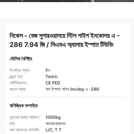
নিকেল - বেজ সুপারওয়ালয়ে স্টিল পাইপ ইনকোলয় এ -
286 7.94 জি / সিএমএ অ্যালায় ইস্পাত টিউবিং
মৌলিক বৈশিষ্ট্য
উৎপত্তি স্থান:
চীন
ব্র্যান্ড নাম:
Torich
সার্টিফিকেশন:
CE PED
মডেল নম্বর:
খাদ ইস্পাত পাইপ Incoloy এ -286
বাণিজ্যিক সম্পত্তি
ন্যূনতম অর্ডার পরিমাণ:
1000kg
দাম:
আলোচনাযোগ্য
অর্থ প্রদানের শর্তাবলী:
L/C, T T