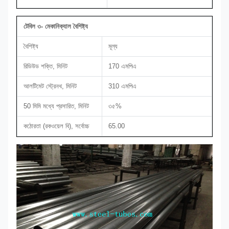
টেবিল ৩- মেকানিক্যাল বৈশিষ্ট্য
বৈশিষ্ট্য
মূল্য
রিডিউড শক্তি, মিনিট
170 এমপিএ
আলটিমেট স্ট্রেনথ, মিনিট
310 এমপিএ
50 মিমি মধ্যে প্রসারিত, মিনিট
৩৫%
কঠোরতা (রকওয়েল বি), সর্বোচ্চ
65.00