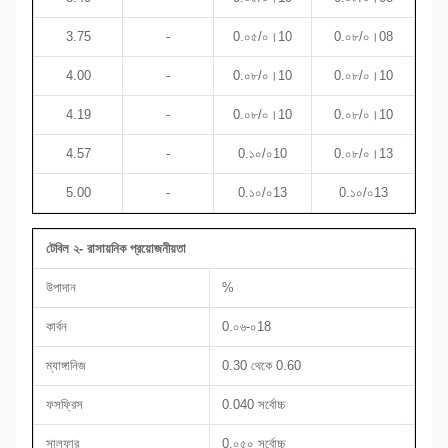
3.75
-
0.০৫/০।10
0.০৮/০।08
4.00
-
0.০৮/০।10
0.০৮/০।10
4.19
-
0.০৮/০।10
0.০৮/০।10
4.57
-
0.১০/০10
0.০৮/০।13
5.00
-
0.১০/০13
0.১০/০13
টেবিল ২- রাসায়নিক প্রয়োজনীয়তা
উপাদান
%
কার্বন
0.০৬-০18
ম্যাঙ্গানিজ
0.30 থেকে 0.60
ফসফ্রিস
0.040 সর্বোচ্চ
সালফার
0.০৫০ সর্বোচ্চ