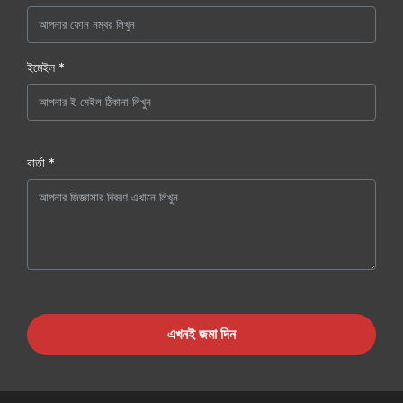
ইমেইল *
বার্তা *
এখনই জমা দিন