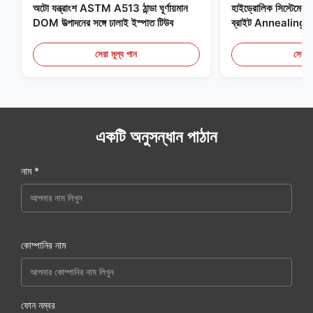
অটো যন্ত্রাংশ ASTM A513 ঠান্ডা ঘূর্ণায়মান
হাইড্রোলিক সিস্টেমের জন
DOM উত্পাদনের সঙ্গে ঢালাই ইস্পাত টিউব
ব্রাইট Annealing সি
সেরা মূল্য পান
সেরা ম
একটি অনুসন্ধান পাঠান
নাম *
কোম্পানির নাম
ফোন নম্বর