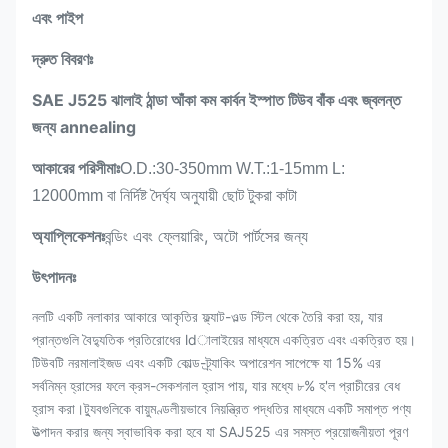
এবং পাইপ
দ্রুত বিবরণঃ
SAE J525 ঝালাই ঠান্ডা আঁকা কম কার্বন ইস্পাত টিউব বাঁক এবং জ্বলন্ত
জন্য annealing
আকারের পরিসীমাঃ
O.D.:30-350mm W.T.:1-15mm L:
12000mm বা নির্দিষ্ট দৈর্ঘ্য অনুযায়ী ছোট টুকরা কাটা
অ্যাপ্লিকেশনঃ
বন্ডিং এবং ফ্লেয়ারিং, অটো পার্টসের জন্য
উৎপাদনঃ
নলটি একটি নলাকার আকারে আকৃতির ফ্ল্যাট-ওল্ড স্টিল থেকে তৈরি করা হয়, যার
প্রান্তগুলি বৈদ্যুতিক প্রতিরোধের ldালাইয়ের মাধ্যমে একত্রিত এবং একত্রিত হয়।
টিউবটি নরমালাইজড এবং একটি কোল্ড-ট্র্যাকিং অপারেশন সাপেক্ষে যা 15% এর
সর্বনিম্ন হ্রাসের ফলে ক্রস-সেকশনাল হ্রাস পায়, যার মধ্যে ৮% হ'ল প্রাচীরের বেধ
হ্রাস করা।ট্যুবগুলিকে বায়ুমণ্ডলীয়ভাবে নিয়ন্ত্রিত পদ্ধতির মাধ্যমে একটি সমাপ্ত পণ্য
উত্পাদন করার জন্য স্বাভাবিক করা হবে যা SAJ525 এর সমস্ত প্রয়োজনীয়তা পূরণ