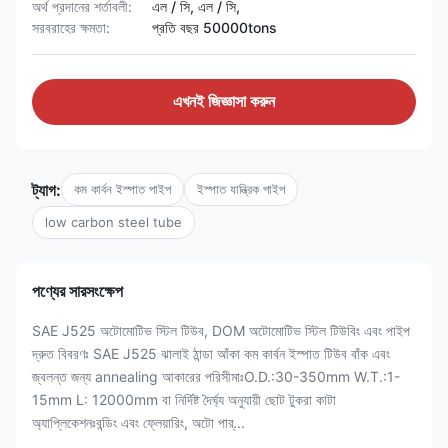
অর্থ প্রদানের শর্তাবলী:
এল / সি, এল / সি,
সরবরাহের ক্ষমতা:
প্রতি বছর 50000tons
এখনই জিজ্ঞাসা করুন
ট্যাগ:
কম কার্বন ইস্পাত পাইপ
ইস্পাত যান্ত্রিক পাইপ
low carbon steel tube
পণ্যের সারসংক্ষেপ
SAE J525 অটোমোটিভ স্টিল টিউব, DOM অটোমোটিভ স্টিল টিউবিং এবং পাইপ
দ্রুত বিবরণঃ SAE J525 ঝালাই ঠান্ডা আঁকা কম কার্বন ইস্পাত টিউব বাঁক এবং
জ্বলন্ত জন্য annealing আকারের পরিসীমাঃO.D.:30-350mm W.T.:1-
15mm L: 12000mm বা নির্দিষ্ট দৈর্ঘ্য অনুযায়ী ছোট টুকরা কাটা
অ্যাপ্লিকেশনঃবন্ডিং এবং ফ্লেয়ারিং, অটো পার্...