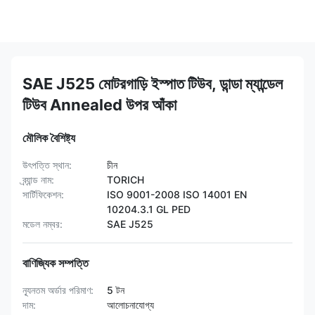
SAE J525 মোটরগাড়ি ইস্পাত টিউব, ডান্ডা ম্যান্ডেল
টিউব Annealed উপর আঁকা
মৌলিক বৈশিষ্ট্য
উৎপত্তি স্থান:
চীন
ব্র্যান্ড নাম:
TORICH
সার্টিফিকেশন:
ISO 9001-2008 ISO 14001 EN
10204.3.1 GL PED
মডেল নম্বর:
SAE J525
বাণিজ্যিক সম্পত্তি
ন্যূনতম অর্ডার পরিমাণ:
5 টন
দাম:
আলোচনাযোগ্য