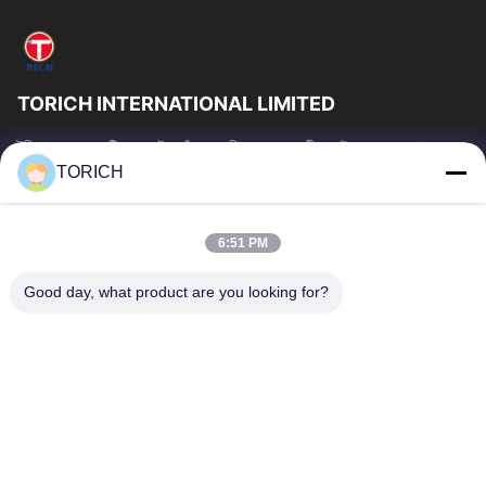
TORICH INTERNATIONAL LIMITED
টরিচ গ্রুপ হল একটি ওয়ান-স্টপ কাঁচামাল পরিষেবা প্রদানকারী যার উৎপাদন, গবেষণা ও
উন্নয়ন, ট্রেডিং, গুদামজাতকরণ এবং কাস্টমাইজড প্রক্রিয়াকরণে 30...
TORICH
গুরুত্বপূর্ণ সংযোগ
বাড়ি
পণ্য
6:51 PM
ভিডিও
আমাদের সম্পর্কে
Good day, what product are you looking for?
কারখানা ভ্রমণ
মান নিয়ন্ত্রণ
আমাদের সাথে যোগাযোগ করুন
উদ্ধৃতির জন্য আবেদন
খবর
আমাদের সাথে যোগাযোগ
86-574-88086983
86-574-88086983