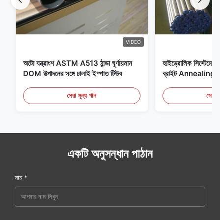
VIDEO
অটো যন্ত্রাংশ ASTM A513 ঠান্ডা ঘূর্ণায়মান
হাইড্রোলিক সিস্টেমের জন
DOM উত্পাদনের সঙ্গে ঢালাই ইস্পাত টিউব
ব্রাইট Annealing সি
সেরা মূল্য পান
সেরা ম
একটি অনুসন্ধান পাঠান
নাম *