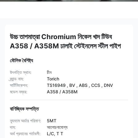
উচ্চ তাপমাত্রা Chromium নিকেল খাদ টিউব
A358 / A358M ঢালাই স্টেইনলেস স্টীল পাইপ
মৌলিক বৈশিষ্ট্য
উৎপত্তি স্থান:
চীন
ব্র্যান্ড নাম:
Torich
সার্টিফিকেশন:
TS16949 , BV , ABS , CCS , DNV
মডেল নম্বর:
A358 / A358M
বাণিজ্যিক সম্পত্তি
ন্যূনতম অর্ডার পরিমাণ:
5MT
দাম:
আলোচনাযোগ্য
অর্থ প্রদানের শর্তাবলী:
L/C, T T