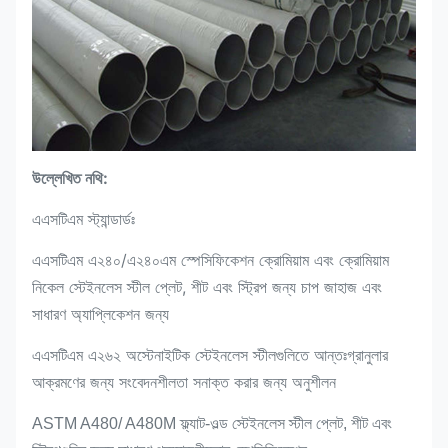
উল্লেখিত নথি:
এএসটিএম স্ট্যান্ডার্ডঃ
এএসটিএম এ২৪০/এ২৪০এম স্পেসিফিকেশন ক্রোমিয়াম এবং ক্রোমিয়াম
নিকেল স্টেইনলেস স্টীল প্লেট, শীট এবং স্ট্রিপ জন্য চাপ জাহাজ এবং
সাধারণ অ্যাপ্লিকেশন জন্য
এএসটিএম এ২৬২ অস্টেনাইটিক স্টেইনলেস স্টীলগুলিতে আন্তঃগ্রানুলার
আক্রমণের জন্য সংবেদনশীলতা সনাক্ত করার জন্য অনুশীলন
ASTM A480/ A480M ফ্ল্যাট-ওল্ড স্টেইনলেস স্টীল প্লেট, শীট এবং