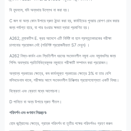
বি ন্যূনতম, যদি অন্যথায় উল্লেখ না করা হয়।
C জল বা অন্য কোন উপায়ে দ্রুত ঠান্ডা করা হয়, কার্বাইডের পুনরায় রোপণ রোধ করার
জন্য পর্যাপ্ত হারে, যা পার হওয়ার ক্ষমতা দ্বারা প্রমাণিত হয়।
A262, প্র্যাকটিস E. ক্রয় আদেশে এটি নির্দিষ্ট না হলে প্রস্তুতকারকের পরীক্ষা
চালানোর প্রয়োজন নেই (পরিশিষ্ট প্রয়োজনীয়তা S7 দেখুন) ।
A262 নিম্ন-কার্বন এবং স্থিতিশীল ধরনের সংবেদনশীল নমুনা এবং নমুনাগুলির জন্য
শিপিং অবস্থায় প্রতিনিধিত্বমূলক নমুনাতে পরীক্ষাটি সম্পাদন করা প্রয়োজন।
অন্যান্য প্রকারের ক্ষেত্রে, কম কার্বনযুক্ত প্রকারের ক্ষেত্রে 3% বা তার বেশি
মলিবডেনাম থাকে, পরীক্ষার আগে সংবেদনশীল চিকিত্সার প্রয়োগযোগ্যতা একটি বিষয়।
বিক্রেতা এবং ক্রেতা মধ্যে আলোচনা।
D পানিতে বা অন্য উপায়ে দ্রুত শীতল।
পরিদর্শন এবং গুণমান নিয়ন্ত্রণঃ
হোম কন্ট্রোলের ক্ষেত্রে, গ্রাহক পরিদর্শন বা তৃতীয় পক্ষের পরিদর্শনও গ্রহণ করুন