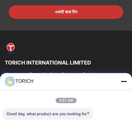
এখনই জমা দিন
TORICH INTERNATIONAL LIMITED
টরিচ গ্রুপ হল একটি ওয়ান-স্টপ কাঁচামাল পরিষেবা প্রদানকারী যার উৎপাদন, গবেষণা ও
উন্নয়ন, ট্রেডিং, গুদামজাতকরণ এবং কাস্টমাইজড প্রক্রিয়াকরণে 30...
TORICH
গুরুত্বপূর্ণ সংযোগ
বাড়ি
পণ্য
3:57 AM
ভিডিও
আমাদের সম্পর্কে
Good day, what product are you looking for?
কারখানা ভ্রমণ
মান নিয়ন্ত্রণ
আমাদের সাথে যোগাযোগ করুন
উদ্ধৃতির জন্য আবেদন