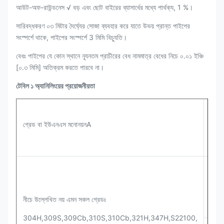
আউট-অফ-রাউন্ডনেস √ বড় এবং ছোট বাইরের ব্যাসার্ধের মধ্যে পার্থক্য, 1 %।
সারিবদ্ধকরণ ০৩ মিটার দৈর্ঘ্যের সোজা ব্যবহার করে যাতে উভয় প্রান্ত পাইপের
সংস্পর্শে থাকে, পাইপের সংস্পর্শে 3 মিমি বিচ্যুতি।
বেধঃ পাইপের যে কোন স্থানে ন্যূনতম প্রাচীরের বেধ নামমাত্র বেধের নিচে ০.০১ ইঞ্চি
[০.৩ মিমি] অতিক্রম করতে পারবে না।
টেবিল ১ অ্যানিলিংয়ের প্রয়োজনীয়তা
তাপ চি
গ্রেড বা ইউএনএস মনোনয়নA
তাপমা
১৯০০ 
ফারেন
১০৪০ 
নীচে উল্লেখিত নয় এমন সকল গ্রেডঃ
সেলসি
304H,309S,309Cb,310S,310Cb,321H,347H,S22100,