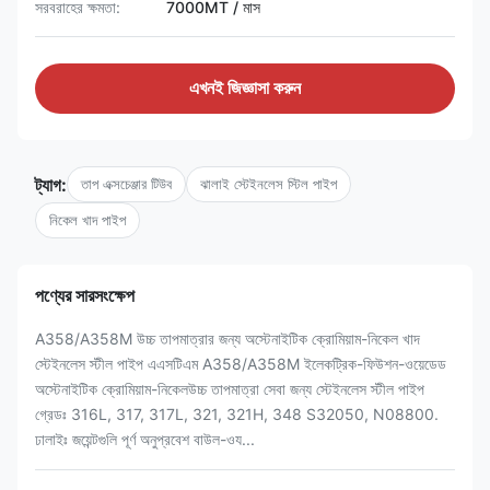
সরবরাহের ক্ষমতা:
7000MT / মাস
এখনই জিজ্ঞাসা করুন
ট্যাগ:
তাপ এক্সচেঞ্জার টিউব
ঝালাই স্টেইনলেস স্টিল পাইপ
নিকেল খাদ পাইপ
পণ্যের সারসংক্ষেপ
A358/A358M উচ্চ তাপমাত্রার জন্য অস্টেনাইটিক ক্রোমিয়াম-নিকেল খাদ
স্টেইনলেস স্টীল পাইপ এএসটিএম A358/A358M ইলেকট্রিক-ফিউশন-ওয়েডেড
অস্টেনাইটিক ক্রোমিয়াম-নিকেলউচ্চ তাপমাত্রা সেবা জন্য স্টেইনলেস স্টীল পাইপ
গ্রেডঃ 316L, 317, 317L, 321, 321H, 348 S32050, N08800.
ঢালাইঃ জয়েন্টগুলি পূর্ণ অনুপ্রবেশ বাউল-ওয...