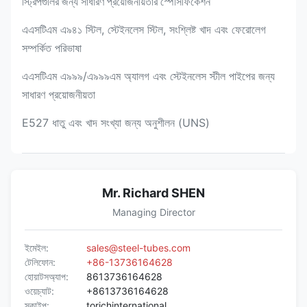
স্ট্রিপগুলির জন্য সাধারণ প্রয়োজনীয়তার স্পেসিফিকেশন
এএসটিএম এ৯৪১ স্টিল, স্টেইনলেস স্টিল, সংশ্লিষ্ট খাদ এবং ফেরোলেগ
সম্পর্কিত পরিভাষা
এএসটিএম এ৯৯৯/এ৯৯৯এম অ্যালগ এবং স্টেইনলেস স্টীল পাইপের জন্য
সাধারণ প্রয়োজনীয়তা
E527 ধাতু এবং খাদ সংখ্যা জন্য অনুশীলন (UNS)
Mr. Richard SHEN
Managing Director
ইমেইল:
sales@steel-tubes.com
টেলিফোন:
+86-13736164628
হোয়াটসঅ্যাপ:
8613736164628
ওয়েচ্যাট:
+8613736164628
স্কাইপ:
torichinternational