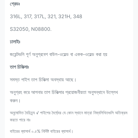
গ্রেডঃ
316L, 317, 317L, 321, 321H, 348
S32050, N08800.
ঢালাইঃ
জয়েন্টগুলি পূর্ণ অনুপ্রবেশ বাউল-ওয়েল্ড বা একক-ওয়েল্ড করা হয়
তাপ চিকিত্সাঃ
সমস্ত পাইপ তাপ চিকিত্সা অবস্থায় আছে।
অনুগ্রহ করে আপনার তাপ চিকিত্সার প্রয়োজনীয়তা অনুসন্ধানে উল্লেখ
করুন।
অনুমোদিত বৈচিত্র্য √ পাইপের দৈর্ঘ্যের যে কোন স্থানে মাত্রা নিম্নলিখিতগুলি অতিক্রম
করতে পারে নাঃ
বাইরের ব্যাসার্ধ ০.৫% নির্দিষ্ট বাইরের ব্যাসার্ধ।