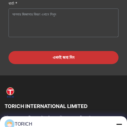
বার্তা *
এখনই জমা দিন
TORICH INTERNATIONAL LIMITED
টরিচ গ্রুপ হল একটি ওয়ান-স্টপ কাঁচামাল পরিষেবা প্রদানকারী যার উৎপাদন, গবেষণা ও
উন্নয়ন, ট্রেডিং, গুদামজাতকরণ এবং কাস্টমাইজড প্রক্রিয়াকরণে 30...
TORICH