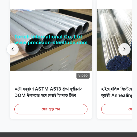
VIDEO
অটো যন্ত্রাংশ ASTM A513 ঠান্ডা ঘূর্ণায়মান
হাইড্রোলিক সিস্টেমের জন
DOM উত্পাদনের সঙ্গে ঢালাই ইস্পাত টিউব
ব্রাইট Annealing সি
সেরা মূল্য পান
সেরা ম