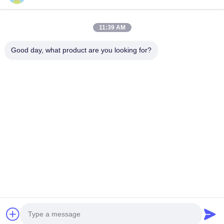
গুরুত্বপূর্ণ সংযোগ
বাড়ি
পণ্য
11:39 AM
ভিডিও
আমাদের সম্পর্কে
Good day, what product are you looking for?
কারখানা ভ্রমণ
মান নিয়ন্ত্রণ
আমাদের সাথে যোগাযোগ করুন
উদ্ধৃতির জন্য আবেদন
খবর
আমাদের সাথে যোগাযোগ
86-574-88086983
86-574-88086983
sales@steel-tubes.com
কপিরাইট © 2015-2026 TORICH INTERNATIONAL LIMITED. সমস্ত অধিকার সংরক্ষিত।