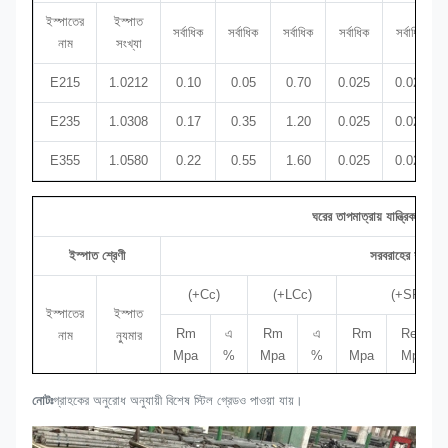
ইস্পাতের
ইস্পাত
সর্বাধিক
সর্বাধিক
সর্বাধিক
সর্বাধিক
সর্বাধিক
নাম
সংখ্যা
E215
1.0212
0.10
0.05
0.70
0.025
0.025
E235
1.0308
0.17
0.35
1.20
0.025
0.025
E355
1.0580
0.22
0.55
1.60
0.025
0.025
ঘরের তাপমাত্রায় যান্ত্রিক বৈশিষ্ট্য
ইস্পাত শ্রেণী
সরবরাহের শর্তের জন
(+Cc)
(+LCc)
(+SR)
ইস্পাতের
ইস্পাত
Rm
এ
Rm
এ
Rm
ReH
নাম
ন্যুমার
Mpa
%
Mpa
%
Mpa
Mpa
E215
1.0212
430
8
380
12
380
280
নোটঃ
গ্রাহকের অনুরোধ অনুযায়ী বিশেষ স্টিল গ্রেডও পাওয়া যায়।
E235
1.0308
480
6
420
10
420
350