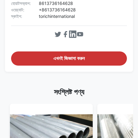
হোয়াটসঅ্যাপ:
8613736164628
ওয়েচ্যাট:
+8613736164628
স্কাইপ:
torichinternational
এখনই জিজ্ঞাসা করুন
সংশ্লিষ্ট পণ্য