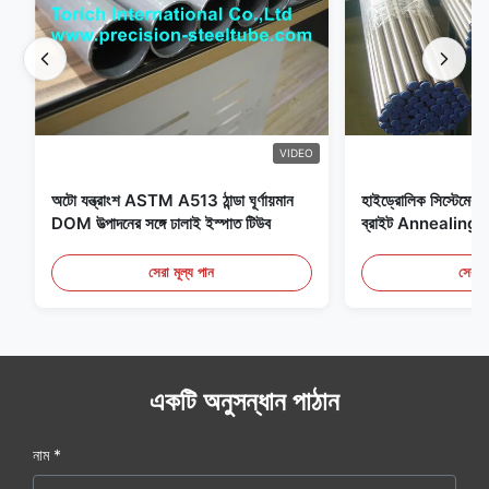
VIDEO
অটো যন্ত্রাংশ ASTM A513 ঠান্ডা ঘূর্ণায়মান
হাইড্রোলিক সিস্টেমের জন
DOM উত্পাদনের সঙ্গে ঢালাই ইস্পাত টিউব
ব্রাইট Annealing সি
সেরা মূল্য পান
সেরা ম
একটি অনুসন্ধান পাঠান
নাম *