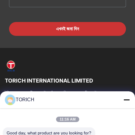
এখনই জমা দিন
TORICH INTERNATIONAL LIMITED
টরিচ গ্রুপ হল একটি ওয়ান-স্টপ কাঁচামাল পরিষেবা প্রদানকারী যার উৎপাদন, গবেষণা ও
উন্নয়ন, ট্রেডিং, গুদামজাতকরণ এবং কাস্টমাইজড প্রক্রিয়াকরণে 30...
TORICH
গুরুত্বপূর্ণ সংযোগ
বাড়ি
পণ্য
11:16 AM
ভিডিও
আমাদের সম্পর্কে
Good day, what product are you looking for?