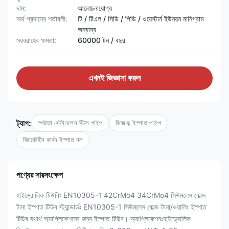
দাম:
আলোচনাযোগ্য
অর্থ প্রদানের শর্তাবলী:
টি / টিএল / সিডি / পিডি / ওয়েস্টার্ন ইউনয়ন মানিগ্রাম
অন্যান্য
সরবরাহের ক্ষমতা:
60000 টন / বছর
এখনই জিজ্ঞাসা করুন
ট্যাগ:
স্পষ্টতা স্টেইনলেস স্টিল পাইপ
বিজোড় ইস্পাত পাইপ
বিরামবিহীন কার্বন ইস্পাত নল
পণ্যের সারসংক্ষেপ
হাইড্রোলিক টিউবিং EN10305-1 42CrMo4 34CrMo4 সিউমলেস কোল্ড
টানা ইস্পাত টিউব স্ট্যান্ডার্ডঃ EN10305-1 সিউমলেস কোল্ড টানা/ওয়ালিং ইস্পাত
টিউব যথার্থ অ্যাপ্লিকেশনের জন্য ইস্পাত টিউব। অ্যাপ্লিকেশনঃহাইড্রোলিক