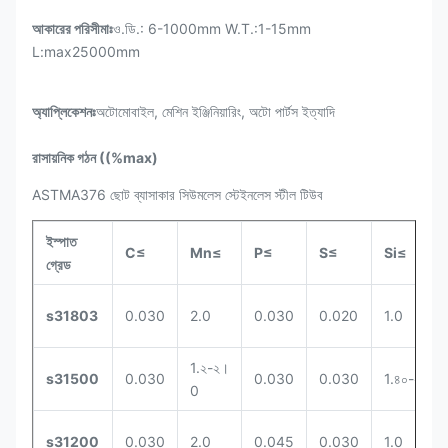
আকারের পরিসীমাঃ
ও.ডি.: 6-1000mm W.T.:1-15mm
L:max25000mm
অ্যাপ্লিকেশনঃ
অটোমোবাইল, মেশিন ইঞ্জিনিয়ারিং, অটো পার্টস ইত্যাদি
রাসায়নিক গঠন ((%max)
ASTMA376 ছোট ব্যাসাকার সিউমলেস স্টেইনলেস স্টীল টিউব
ইস্পাত
C≤
Mn≤
P≤
S≤
Si≤
গ্রেড
s31803
0.030
2.0
0.030
0.020
1.0
1.২-২।
s31500
0.030
0.030
0.030
1.৪০-২00
0
s31200
0.030
2.0
0.045
0.030
1.0