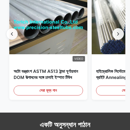
VIDEO
অটো যন্ত্রাংশ ASTM A513 ঠান্ডা ঘূর্ণায়মান
হাইড্রোলিক সিস্টেমের জন
DOM উত্পাদনের সঙ্গে ঢালাই ইস্পাত টিউব
ব্রাইট Annealing সি
সেরা মূল্য পান
সেরা ম
একটি অনুসন্ধান পাঠান