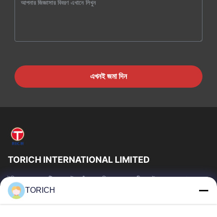
এখনই জমা দিন
TORICH INTERNATIONAL LIMITED
টরিচ গ্রুপ হল একটি ওয়ান-স্টপ কাঁচামাল পরিষেবা প্রদানকারী যার উৎপাদন, গবেষণা ও
উন্নয়ন, ট্রেডিং, গুদামজাতকরণ এবং কাস্টমাইজড প্রক্রিয়াকরণে 30...
TORICH
গুরুত্বপূর্ণ সংযোগ