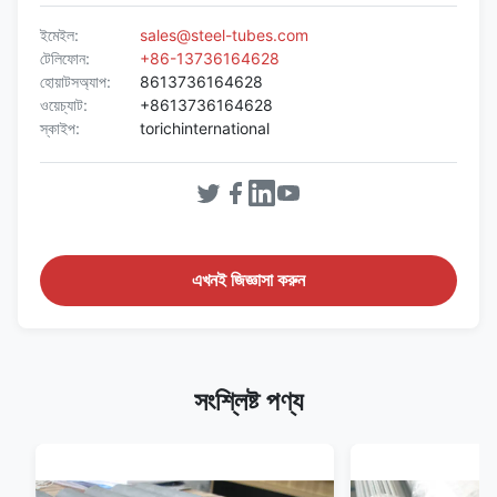
ইমেইল:
sales@steel-tubes.com
টেলিফোন:
+86-13736164628
হোয়াটসঅ্যাপ:
8613736164628
ওয়েচ্যাট:
+8613736164628
স্কাইপ:
torichinternational
এখনই জিজ্ঞাসা করুন
সংশ্লিষ্ট পণ্য