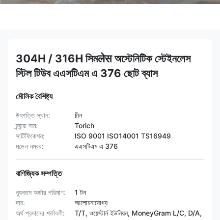
304H / 316H সিমलेस অস্টেনিটিক স্টেইনলেস
স্টিল টিউব এএসটিএম এ 376 ছোট ব্যাস
মৌলিক বৈশিষ্ট্য
উৎপত্তি স্থান:
চীন
ব্র্যান্ড নাম:
Torich
সার্টিফিকেশন:
ISO 9001 ISO14001 TS16949
মডেল নম্বর:
এএসটিএম এ 376
বাণিজ্যিক সম্পত্তি
ন্যূনতম অর্ডার পরিমাণ:
1 টন
দাম:
আলোচনাযোগ্য
অর্থ প্রদানের শর্তাবলী:
T/T, ওয়েস্টার্ন ইউনিয়ন, MoneyGram L/C, D/A,