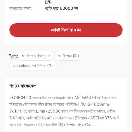
D/P,
সরবরাহের ক্ষমতা:
প্রতি বছর 60000 টন
এখনই জিজ্ঞাসা করুন
ট্যাগ:
খাদ ইস্পাত বিজোড় নল
খাদ ইস্পাত টিউব
seamless খাদ ইস্পাত পাইপ
পণ্যের সারসংক্ষেপ
TORICH 20 বছরের উত্পাদন অভিজ্ঞতার সাথে ASTMA376 ছোট ব্যাসাকার
সিউমলেস স্টেইনলেস স্টীল টিউব আকারের পরিসীমাঃও.ডি.: 6-1000mm
W.T.:1-15mm L:max25000mm অ্যাপ্লিকেশনঃঅটোমোবাইল, মেশিন
ইঞ্জিনিয়ারিং, অটো পার্টস ইত্যাদি রাসায়নিক গঠন ((%max) ASTMA376 ছোট
ব্যাসাকার সিউমলেস স্টেইনলেস স্টীল টিউব ইস্পাত গ্রেড C≤ ...