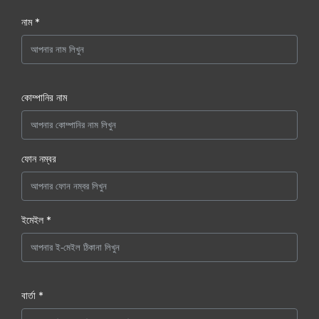
নাম *
কোম্পানির নাম
ফোন নম্বর
ইমেইল *
বার্তা *