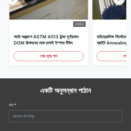
VIDEO
অটো যন্ত্রাংশ ASTM A513 ঠান্ডা ঘূর্ণায়মান
হাইড্রোলিক সিস্টেমের জন
DOM উত্পাদনের সঙ্গে ঢালাই ইস্পাত টিউব
ব্রাইট Annealing সি
সেরা মূল্য পান
সেরা ম
একটি অনুসন্ধান পাঠান
নাম *