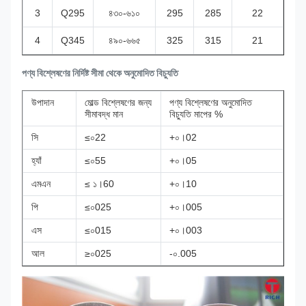
3
Q295
৪৩০-৬১০
295
285
22
4
Q345
৪৯০-৬৬৫
325
315
21
পণ্য বিশ্লেষণের নির্দিষ্ট সীমা থেকে অনুমোদিত বিচ্যুতি
উপাদান
মোল্ড বিশ্লেষণের জন্য
পণ্য বিশ্লেষণের অনুমোদিত
সীমাবদ্ধ মান
বিচ্যুতি মাপের %
সি
≤০22
+০।02
হ্যাঁ
≤০55
+০।05
এমএন
≤ ১।60
+০।10
পি
≤০025
+০।005
এস
≤০015
+০।003
আল
≥০025
-০.005