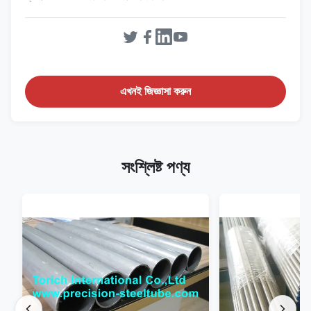
এখনই জিজ্ঞাসা করুন
সংশ্লিষ্ট পণ্য