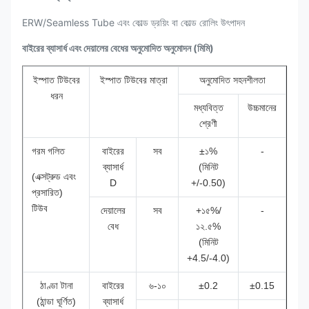
ERW/Seamless Tube এবং কোল্ড ড্রয়িং বা কোল্ড রোলিং উৎপাদন
বাইরের ব্যাসার্ধ এবং দেয়ালের বেধের অনুমোদিত অনুমোদন (মিমি)
ইস্পাত টিউবের
ইস্পাত টিউবের মাত্রা
অনুমোদিত সহনশীলতা
ধরন
মধ্যবিত্ত
উচ্চমানের
শ্রেণী
গরম গলিত
বাইরের
সব
±১%
-
ব্যাসার্ধ
(মিনিট
(এক্সট্রুড এবং
D
+/-0.50)
প্রসারিত)
টিউব
দেয়ালের
সব
+১৫%/
-
বেধ
১২.৫%
(মিনিট
+4.5/-4.0)
ঠাণ্ডা টানা
বাইরের
৬-১০
±0.2
±0.15
(ঠান্ডা ঘূর্ণিত)
ব্যাসার্ধ