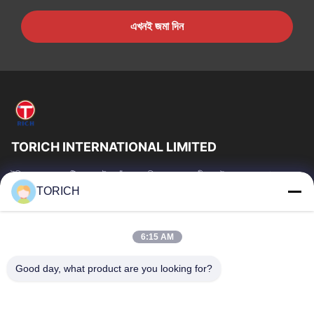
এখনই জমা দিন
TORICH INTERNATIONAL LIMITED
টরিচ গ্রুপ হল একটি ওয়ান-স্টপ কাঁচামাল পরিষেবা প্রদানকারী যার উৎপাদন, গবেষণা ও
উন্নয়ন, ট্রেডিং, গুদামজাতকরণ এবং কাস্টমাইজড প্রক্রিয়াকরণে 30...
TORICH
গুরুত্বপূর্ণ সংযোগ
বাড়ি
পণ্য
6:15 AM
ভিডিও
আমাদের সম্পর্কে
Good day, what product are you looking for?
কারখানা ভ্রমণ
মান নিয়ন্ত্রণ
আমাদের সাথে যোগাযোগ করুন
উদ্ধৃতির জন্য আবেদন