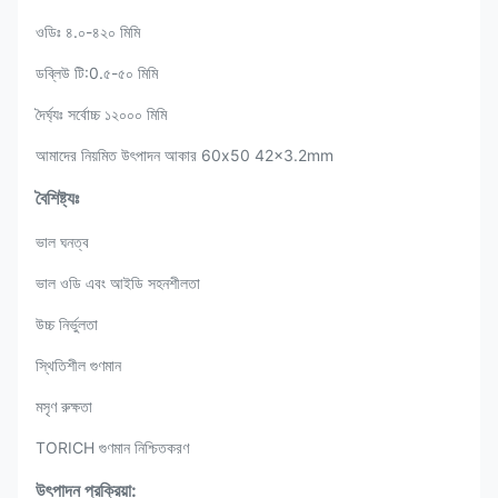
ওডিঃ ৪.০-৪২০ মিমি
ডব্লিউ টি:0.৫-৫০ মিমি
দৈর্ঘ্যঃ সর্বোচ্চ ১২০০০ মিমি
আমাদের নিয়মিত উৎপাদন আকার 60x50 42x3.2mm
বৈশিষ্ট্যঃ
ভাল ঘনত্ব
ভাল ওডি এবং আইডি সহনশীলতা
উচ্চ নির্ভুলতা
স্থিতিশীল গুণমান
মসৃণ রুক্ষতা
TORICH গুণমান নিশ্চিতকরণ
উৎপাদন প্রক্রিয়া: