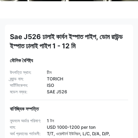
Sae J526 ঢালাই কার্বন ইস্পাত পাইপ, ডোম রাউন্ড
ইস্পাত ঢালাই পাইপ 1 - 12 মি
মৌলিক বৈশিষ্ট্য
উৎপত্তি স্থান:
চীন
ব্র্যান্ড নাম:
TORICH
সার্টিফিকেশন:
ISO
মডেল নম্বর:
SAE J526
বাণিজ্যিক সম্পত্তি
ন্যূনতম অর্ডার পরিমাণ:
1 টন
দাম:
USD 1000-1200 per ton
অর্থ প্রদানের শর্তাবলী:
T/T, ওয়েস্টার্ন ইউনিয়ন, L/C, D/A, D/P,