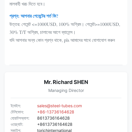
মালবাহী খরচ দিতে হবে।
প্রশ্ন: আপনার পেমেন্টের শর্ত কি?
উত্তর: পেমেন্ট <=1000USD, 100% অগ্রিম। পেমেন্ট>=1000USD,
30% T/T অগ্রিম, চালানের আগে ব্যালেন্স।
যদি আপনার অন্য কোন প্রশ্ন থাকে, pls আমাদের সাথে যোগাযোগ করুন
SAE J526 DOM কার্বন সিউমলেস স্টীল টিউব
Mr. Richard SHEN
Managing Director
ইমেইল:
sales@steel-tubes.com
টেলিফোন:
+86-13736164628
হোয়াটসঅ্যাপ:
8613736164628
ওয়েচ্যাট:
+8613736164628
স্কাইপ:
torichinternational