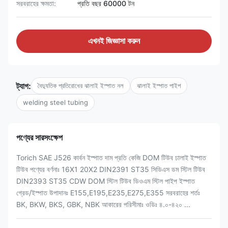
সরবরাহের ক্ষমতা:
প্রতি বছর 60000 টন
এখনই জিজ্ঞাসা করুন
ট্যাগ:
বৈদ্যুতিক প্রতিরোধের ঝালাই ইস্পাত নল
ঝালাই ইস্পাত পাইপ
welding steel tubing
পণ্যের সারসংক্ষেপ
Torich SAE J526 কার্বন ইস্পাত দাম প্রতি কেজি DOM টিউব ঢালাই ইস্পাত
টিউব পণ্যের বর্ণনাঃ 16X1 20X2 DIN2391 ST35 সিডিএস ডম স্টিল টিউব
DIN2393 ST35 CDW DOM স্টিল টিউব ডিওএম স্টিল পাইপ ইস্পাত
গ্রেড/ইস্পাত উপাদানঃ E155,E195,E235,E275,E355 সরবরাহের শর্তঃ
BK, BKW, BKS, GBK, NBK আকারের পরিসীমাঃ ওডিঃ ৪.০-৪২০ ...