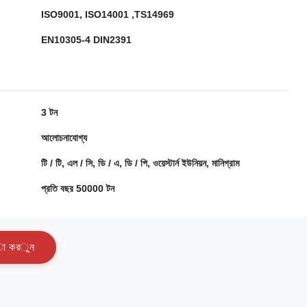
ISO9001, ISO14001 ,TS14969
EN10305-4 DIN2391
3 টন
আলোচনাযোগ্য
টি / টি, এল / সি, ডি / এ, ডি / পি, ওয়েস্টার্ন ইউনিয়ন, মানিগ্রাম
প্রতি বছর 50000 টন
া
ক
র
ু
ন