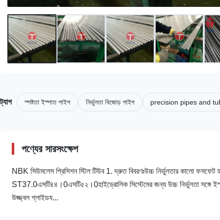
ট্যাগ
স্পষ্টতা ইস্পাত পাইপ
নির্ভুলতা বিজোড় পাইপ
precision pipes and t
পণ্যের সারসংক্ষেপ
NBK সিউমলেস প্রিসিশন স্টিল টিউব 1. দ্রুত বিবরণঃউচ্চ নির্ভুলতার কা
ST37.0এসটি৪৪।0এসটি৫২।0হাইড্রোলিক সিস্টেমের জন্য উচ্চ নির্ভুলতা সঙ্গে ইস
উজ্জ্বল গ্লাইডয...