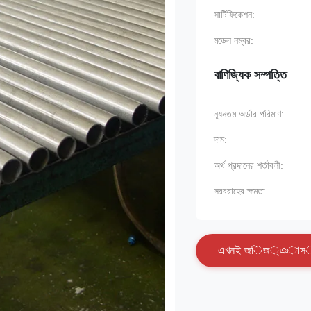
সার্টিফিকেশন:
মডেল নম্বর:
বাণিজ্যিক সম্পত্তি
ন্যূনতম অর্ডার পরিমাণ:
দাম:
অর্থ প্রদানের শর্তাবলী:
সরবরাহের ক্ষমতা:
এ
খ
ন
ই
জ
ি
জ
্
ঞ
া
স