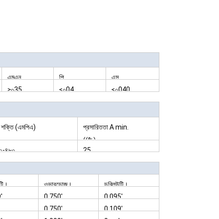
এমএন
পি
এস
≥০35
≤০04
≤০040
 শক্তি (এমপিএ)
প্রসারিততা A min.
((%)
০-৪৮০
25
টি।
ওভারডোজ।
ডব্লিউটি।
'
0.750'
0.095'
0.750'
0.109'