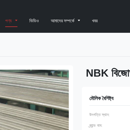
পণ্য
ভিডিও
আমাদের সম্পর্কে
খবর
NBK বিজোড় 
মৌলিক বৈশিষ্ট্য
উৎপত্তি স্থান:
ব্র্যান্ড নাম: