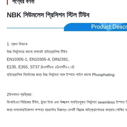
পণ্যের বর্ণনা
NBK সিউমলেস প্রিসিশন স্টিল টিউব
1. দ্রুত বিবরণঃ
উচ্চ নির্ভুলতার কালো ফসফেট হাইড্রোলিক টিউব
EN10305-1, EN10305-4, DIN2391,
E235, E355, ST37.0এসটি৪৪।0এসটি৫২।0
হাইড্রোলিক সিস্টেমের জন্য উচ্চ নির্ভুলতা সঙ্গে ইস্পাত পাইপ কালো Phosphating
2উৎপাদন প্রক্রিয়া:
ডিআইএন সিরিজের টিউব, ঠান্ডা টানা এবং উজ্জ্বল গ্লাইডযুক্ত নির্ভুলতা seamless ইস্পাত 
জন্য ফসফোরাইজেশন সম্পন্ন হয়রস্টের বিরুদ্ধে তেলটি ফিল্মের মাইক্রোপোরের মাধ্যমে শোষিত হয