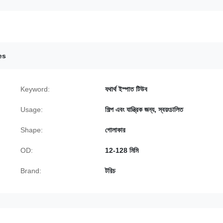
es
Keyword:
যথার্থ ইস্পাত টিউব
Usage:
শিল্প এবং যান্ত্রিক জন্য, স্বয়ংচালিত
Shape:
গোলাকার
OD:
12-128 মিমি
Brand:
টরিচ