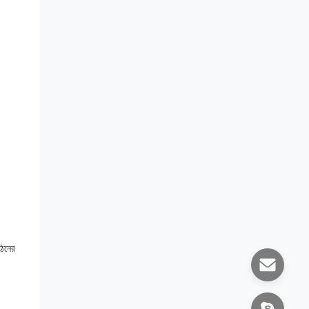
গঠনের