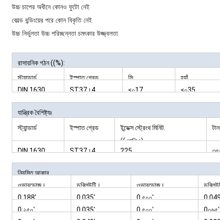
উচ্চ চাপের অধীনে কোনও ফুটো নেই
কোল্ড বন্ডিংয়ের পরে কোন বিকৃতি নেই
উচ্চ নির্ভুলতা উচ্চ পরিচ্ছন্নতা চমৎকার উজ্জ্বলতা
রাসায়নিক গঠন ((%):
স্ট্যান্ডার্ড
ইস্পাত গ্রেড
সি
হ্যাঁ
DIN 1630
ST37।4
≤০17
≤০35
যান্ত্রিক বৈশিষ্ট্যঃ
স্ট্যান্ডার্ড
ইস্পাত গ্রেড
ইন্ডেক্স স্ট্রেংথ মিনিট.
টান
((এমপিএ)
DIN 1630
ST37।4
225
৩৫
নিয়মিত আকার
ওভারডোজ।
ডব্লিউটি।
ওভারডোজ।
ডব্লিউ
0.188'
0.035'
0.৫০০'
0.049
0.২৫০'
0.035'
0.৫০০'
0০৬৫'