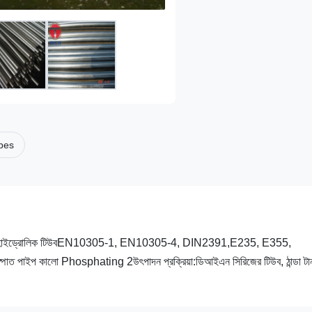
ubes
লো ফসফেট হাইড্রোলিক টিউবEN10305-1, EN10305-4, DIN2391,E235, E355,
্পাত পাইপ কালো Phosphating 2উৎপাদন প্রক্রিয়া:ডিআইএন সিরিজের টিউব, ঠান্ডা টা