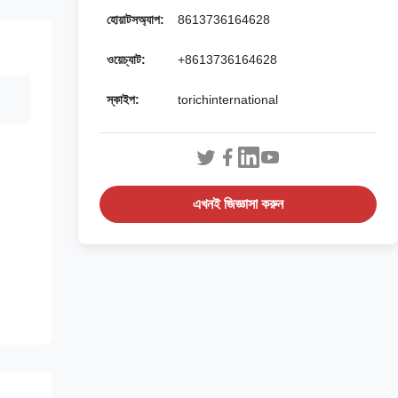
হোয়াটসঅ্যাপ:
8613736164628
ওয়েচ্যাট:
+8613736164628
স্কাইপ:
torichinternational
এখনই জিজ্ঞাসা করুন