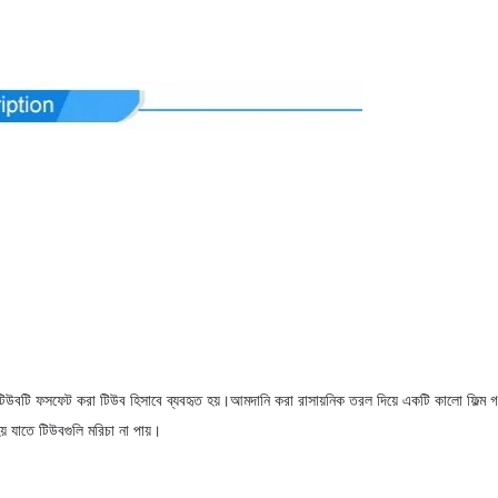
টিউবটি ফসফেট করা টিউব হিসাবে ব্যবহৃত হয়।আমদানি করা রাসায়নিক তরল দিয়ে একটি কালো ফিল্ম 
় যাতে টিউবগুলি মরিচা না পায়।