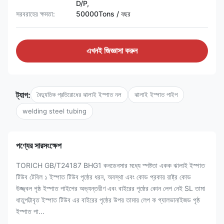
D/P,
সরবরাহের ক্ষমতা:
50000Tons / বছর
এখনই জিজ্ঞাসা করুন
ট্যাগ:
বৈদ্যুতিক প্রতিরোধের ঝালাই ইস্পাত নল
ঝালাই ইস্পাত পাইপ
welding steel tubing
পণ্যের সারসংক্ষেপ
TORICH GB/T24187 BHG1 কনডেনসার মধ্যে স্পষ্টতা একক ঝালাই ইস্পাত
টিউব টেবিল ১ ইস্পাত টিউব পৃষ্ঠের ধরন, অবস্থা এবং কোড প্রকার রাষ্ট্র কোড
উজ্জ্বল পৃষ্ঠ ইস্পাত পাইপের অভ্যন্তরীণ এবং বাইরের পৃষ্ঠের কোন লেপ নেই SL তামা
ধাতুপট্টাবৃত ইস্পাত টিউব এর বাইরের পৃষ্ঠের উপর তামার লেপ ক গ্যালভানাইজড পৃষ্ঠ
ইস্পাত পা...