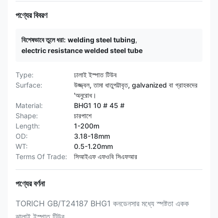
পণ্যের বিবরণ
বিশেষভাবে তুলে ধরা:
welding steel tubing
,
electric resistance welded steel tube
Type:
ঢালাই ইস্পাত টিউব
Surface:
উজ্জ্বল, তামা ধাতুপট্টাবৃত, galvanized বা গ্রাহকদের
'অনুরোধ।
Material:
BHG1 10 # 45 #
Shape:
চারপাশে
Length:
1-200m
OD:
3.18-18mm
WT:
0.5-1.20mm
Terms Of Trade:
সিআইএফ এফওবি সিএফআর
পণ্যের বর্ণনা
TORICH GB/T24187 BHG1 কনডেনসার মধ্যে স্পষ্টতা একক
ঝালাই ইস্পাত টিউব