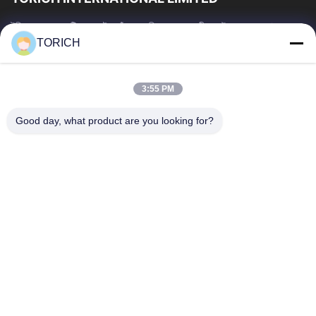
টরিচ গ্রুপ হল একটি ওয়ান-স্টপ কাঁচামাল পরিষেবা প্রদানকারী যার উৎপাদন, গবেষণা ও
উন্নয়ন, ট্রেডিং, গুদামজাতকরণ এবং কাস্টমাইজড প্রক্রিয়াকরণে 30...
TORICH
গুরুত্বপূর্ণ সংযোগ
বাড়ি
পণ্য
3:55 PM
ভিডিও
আমাদের সম্পর্কে
Good day, what product are you looking for?
কারখানা ভ্রমণ
মান নিয়ন্ত্রণ
আমাদের সাথে যোগাযোগ করুন
উদ্ধৃতির জন্য আবেদন
খবর
আমাদের সাথে যোগাযোগ
86-574-88086983
86-574-88086983
sales@steel-tubes.com