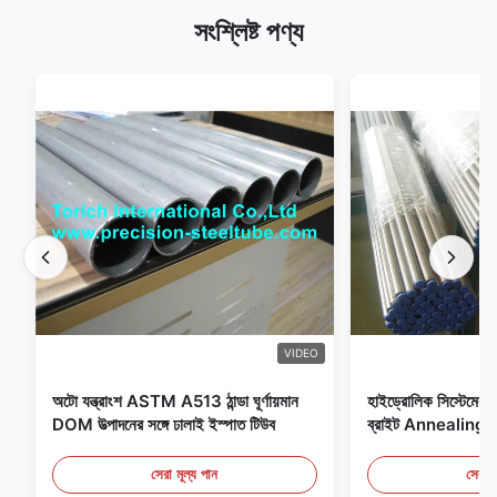
সংশ্লিষ্ট পণ্য
VIDEO
অটো যন্ত্রাংশ ASTM A513 ঠান্ডা ঘূর্ণায়মান
হাইড্রোলিক সিস্টেমের জন
DOM উত্পাদনের সঙ্গে ঢালাই ইস্পাত টিউব
ব্রাইট Annealing সি
সেরা মূল্য পান
সেরা ম