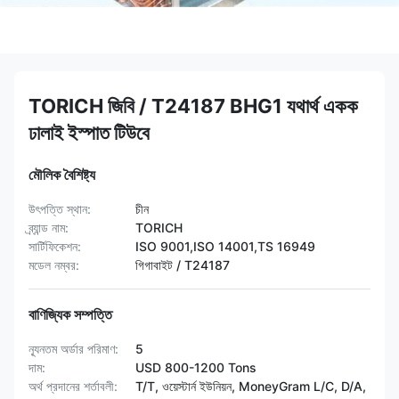
TORICH জিবি / T24187 BHG1 যথার্থ একক
ঢালাই ইস্পাত টিউবে
মৌলিক বৈশিষ্ট্য
উৎপত্তি স্থান:
চীন
ব্র্যান্ড নাম:
TORICH
সার্টিফিকেশন:
ISO 9001,ISO 14001,TS 16949
মডেল নম্বর:
গিগাবাইট / T24187
বাণিজ্যিক সম্পত্তি
ন্যূনতম অর্ডার পরিমাণ:
5
দাম:
USD 800-1200 Tons
অর্থ প্রদানের শর্তাবলী:
T/T, ওয়েস্টার্ন ইউনিয়ন, MoneyGram L/C, D/A,