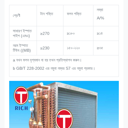
লম্বা
টান শক্তি
ফলন শক্তি
শ্রেণী
A/%
সাধারণ ইস্পাত
≥১৮০
≥১৪
≥270
পাইপ (এমএ)
নরম ইস্পাত
১৫০-২২০
≥৩৫
≥230
টিউব ((MB)
a যখন ফলন দৃশ্যমান না হয় তখন প্রতিস্থাপন করুন।
b GB/T 228-2002 এর নমুনা নম্বর S7 এর নমুনা প্রকার।