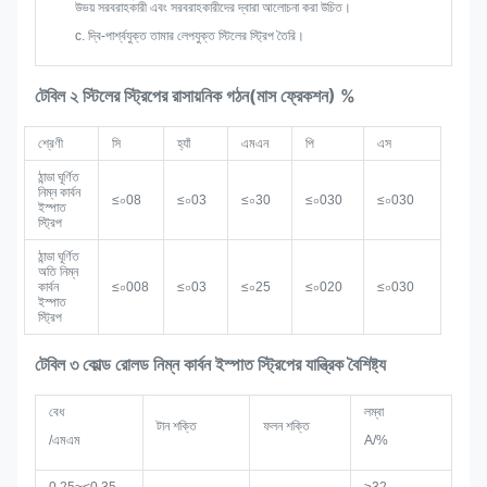
উভয় সরবরাহকারী এবং সরবরাহকারীদের দ্বারা আলোচনা করা উচিত।
c. দ্বি-পার্শ্বযুক্ত তামার লেপযুক্ত স্টিলের স্ট্রিপ তৈরি।
টেবিল ২ স্টিলের স্ট্রিপের রাসায়নিক গঠন
(মাস ফ্রেকশন) %
শ্রেণী
সি
হ্যাঁ
এমএন
পি
এস
ঠান্ডা ঘূর্ণিত
নিম্ন কার্বন
≤০08
≤০03
≤০30
≤০030
≤০030
ইস্পাত
স্ট্রিপ
ঠান্ডা ঘূর্ণিত
অতি নিম্ন
কার্বন
≤০008
≤০03
≤০25
≤০020
≤০030
ইস্পাত
স্ট্রিপ
টেবিল ৩ কোল্ড রোলড নিম্ন কার্বন ইস্পাত স্ট্রিপের যান্ত্রিক বৈশিষ্ট্য
বেধ
লম্বা
টান শক্তি
ফলন শক্তি
/এমএম
A/%