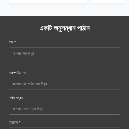
একটি অনুসন্ধান পাঠান
নাম *
কোম্পানির নাম
ফোন নম্বর
ইমেইল *