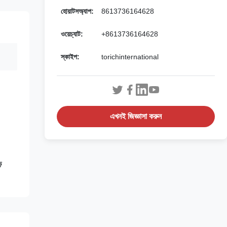
হোয়াটসঅ্যাপ:
8613736164628
ওয়েচ্যাট:
+8613736164628
স্কাইপ:
torichinternational
এখনই জিজ্ঞাসা করুন
়