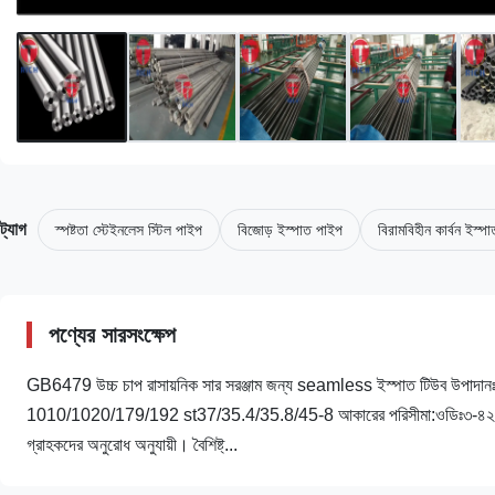
ট্যাগ
স্পষ্টতা স্টেইনলেস স্টিল পাইপ
বিজোড় ইস্পাত পাইপ
বিরামবিহীন কার্বন ইস্প
পণ্যের সারসংক্ষেপ
GB6479 উচ্চ চাপ রাসায়নিক সার সরঞ্জাম জন্য seamless ইস্পাত 
1010/1020/179/192 st37/35.4/35.8/45-8 আকারের পরিসীমা:ওডিঃ৩-৪২০ মিমি ডব
গ্রাহকদের অনুরোধ অনুযায়ী। বৈশিষ্ট্...