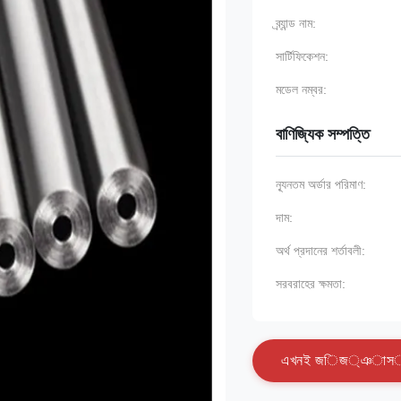
ব্র্যান্ড নাম:
সার্টিফিকেশন:
মডেল নম্বর:
বাণিজ্যিক সম্পত্তি
ন্যূনতম অর্ডার পরিমাণ:
দাম:
অর্থ প্রদানের শর্তাবলী:
সরবরাহের ক্ষমতা:
এ
খ
ন
ই
জ
ি
জ
্
ঞ
া
স