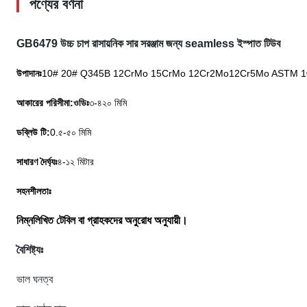
পণ্যের বর্ণনা
GB6479 উচ্চ চাপ রাসায়নিক সার সরঞ্জাম জন্য seamless ইস্পাত টিউব
উপাদানঃ
10# 20# Q345B 12CrMo 15CrMo 12Cr2Mo
12Cr5Mo ASTM 10
আকারের পরিসীমা
:
ওডিঃ
৩-৪২০ মিমি
ডব্লিউ টি:
0.৫-৫০ মিমি
সাধারণ দৈর্ঘ্যঃ
৪-১২ মিটার
সহনশীলতাঃ
নিম্নলিখিত টেবিল বা গ্রাহকদের অনুরোধ অনুযায়ী।
বৈশিষ্ট্যঃ
ভাল ঘনত্ব