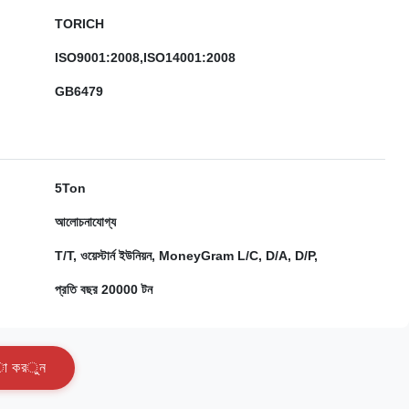
TORICH
ISO9001:2008,ISO14001:2008
GB6479
5Ton
আলোচনাযোগ্য
T/T, ওয়েস্টার্ন ইউনিয়ন, MoneyGram L/C, D/A, D/P,
প্রতি বছর 20000 টন
া
ক
র
ু
ন