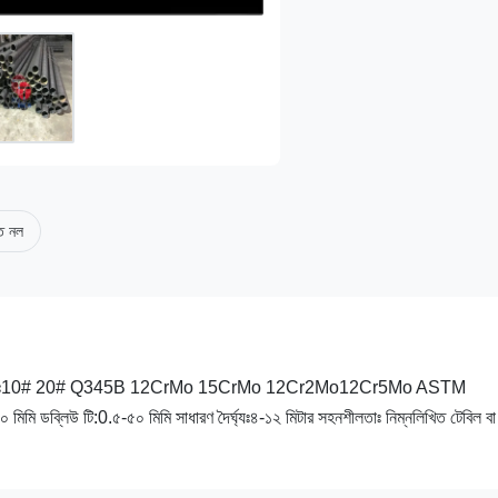
াত নল
টিউব উপাদানঃ10# 20# Q345B 12CrMo 15CrMo 12Cr2Mo12Cr5Mo ASTM
্লিউ টি:0.৫-৫০ মিমি সাধারণ দৈর্ঘ্যঃ৪-১২ মিটার সহনশীলতাঃ নিম্নলিখিত টেবিল বা