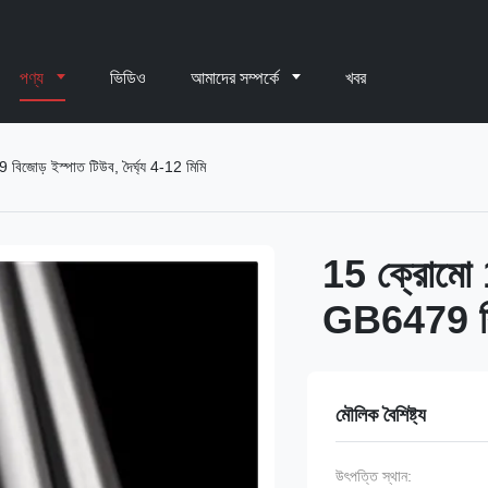
পণ্য
ভিডিও
আমাদের সম্পর্কে
খবর
় ইস্পাত টিউব, দৈর্ঘ্য 4-12 মিমি
15 ক্রোম
GB6479 বিজো
মৌলিক বৈশিষ্ট্য
উৎপত্তি স্থান: