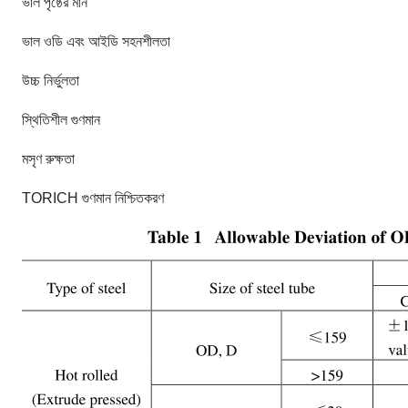
ভাল পৃষ্ঠের মান
ভাল ওডি এবং আইডি সহনশীলতা
উচ্চ নির্ভুলতা
স্থিতিশীল গুণমান
মসৃণ রুক্ষতা
TORICH গুণমান নিশ্চিতকরণ