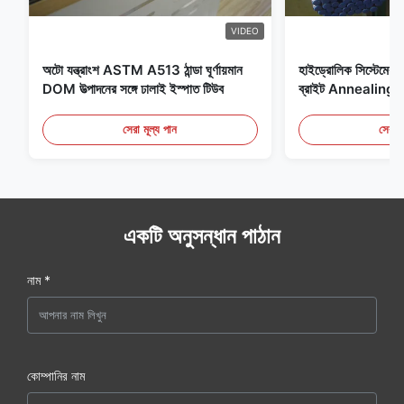
VIDEO
অটো যন্ত্রাংশ ASTM A513 ঠান্ডা ঘূর্ণায়মান
হাইড্রোলিক সিস্টেমের জন
DOM উত্পাদনের সঙ্গে ঢালাই ইস্পাত টিউব
ব্রাইট Annealing সি
সেরা মূল্য পান
সেরা ম
একটি অনুসন্ধান পাঠান
নাম *
কোম্পানির নাম