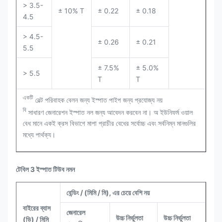
> 3.5-
± 10% T
± 0.22
± 0.18
4.5
> 4.5-
± 0.26
± 0.21
5.5
± 7.5%
± 5.0%
> 5.5
T
T
একটি
বেল্ট পরিবাহক বেলন জন্য ইস্পাত পাইপ জন্য প্রযোজ্য নয়
বি
সাধারণ জেনারেশন ইস্পাত নল জন্য আবেদন করবেন না। অ ইউনিফর্ম ওয়াল
বেধ মানে একই ক্রস বিভাগে মাপা প্রাচীর বেধের সর্বোচ্চ এবং সর্বনিম্ন মানগুলির
মধ্যে পার্থক্য।
টেবিল 3 ইস্পাত টিউব নমন
বেন্ডিং / (মিমি / মি), এর চেয়ে বেশি নয়
বাইরের ব্যাস
জেনারেল
উচ্চ নির্ভুলতা
উচ্চ নির্ভুলতা
(ডি) / মিমি