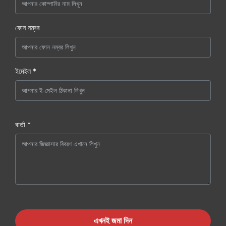
ফোন নম্বর
ইমেইল *
বার্তা *
এখনই জমা দিন