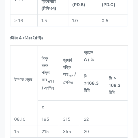
প্রসেসিয়ন
(PD.B)
(PD.C)
(পিডিএএ)
> 16
1.5
1.0
0.5
টেবিল 4 যান্ত্রিক বৈশিষ্ট্য
প্রতান
নিম্ন
A /
%
প্রসার্য
ফলন
শক্তি
শক্তি
আর
/
ডি
এম
ডি
>
ইস্পাত গ্রেড
আর
e1।
এমপিএ
≤168.3
168.3
/ এমপিএ
মিমি
মিমি
≥
08,10
195
315
22
15
215
355
20