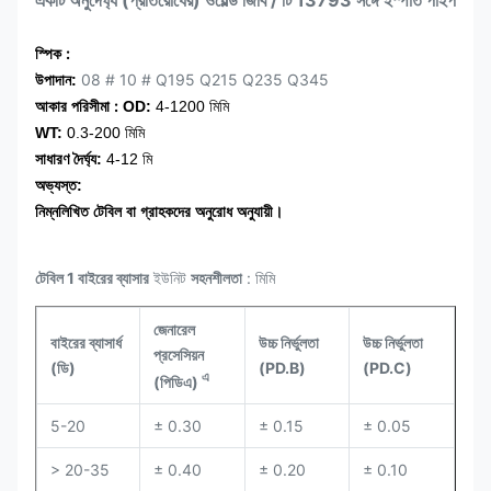
একটি অনুদৈর্ঘ্য (প্রতিরোধের) ওয়েল্ড জিবি / টি 13793 সঙ্গে ইস্পাত পাইপ
:
স্পিক
08 # 10 # Q195 Q215 Q235 Q345
উপাদান:
:
আকার পরিসীমা
OD:
4-1200 মিমি
WT:
0.3-200 মিমি
সাধারণ দৈর্ঘ্য:
4-12 মি
অভ্যস্ত:
নিম্নলিখিত টেবিল বা গ্রাহকদের অনুরোধ অনুযায়ী।
টেবিল 1 বাইরের ব্যাসার
ইউনিট
সহনশীলতা
: মিমি
জেনারেল
বাইরের ব্যাসার্ধ
উচ্চ নির্ভুলতা
উচ্চ নির্ভুলতা
প্রসেসিয়ন
(ডি)
(PD.B)
(PD.C)
এ
(পিডিএ)
5-20
± 0.30
± 0.15
± 0.05
> 20-35
± 0.40
± 0.20
± 0.10