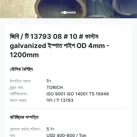
জিবি / টি 13793 08 # 10 # কাস্টম
galvanized ইস্পাত পাইপ OD 4mm -
1200mm
মৌলিক বৈশিষ্ট্য
উৎপত্তি স্থান:
চীন
ব্র্যান্ড নাম:
TORICH
সার্টিফিকেশন:
ISO 9001 ISO 14001 TS 16949
মডেল নম্বর:
জিবি / টি 13793
বাণিজ্যিক সম্পত্তি
ন্যূনতম অর্ডার পরিমাণ:
5 টন
দাম:
USD 400-800 / Ton