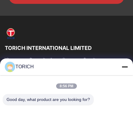
TORICH INTERNATIONAL LIMITED
টরিচ গ্রুপ হল একটি ওয়ান-স্টপ কাঁচামাল পরিষেবা প্রদানকারী যার উৎপাদন, গবেষণা ও
উন্নয়ন, ট্রেডিং, গুদামজাতকরণ এবং কাস্টমাইজড প্রক্রিয়াকরণে 30...
TORICH
গুরুত্বপূর্ণ সংযোগ
বাড়ি
পণ্য
8:56 PM
ভিডিও
আমাদের সম্পর্কে
Good day, what product are you looking for?
কারখানা ভ্রমণ
মান নিয়ন্ত্রণ
আমাদের সাথে যোগাযোগ করুন
উদ্ধৃতির জন্য আবেদন
খবর
আমাদের সাথে যোগাযোগ