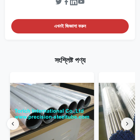
এখনই জিজ্ঞাসা করুন
সংশ্লিষ্ট পণ্য