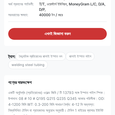
অর্থ প্রদানের শর্তাবলী:
T/T, ওয়েস্টার্ন ইউনিয়ন, MoneyGram L/C, D/A,
D/P,
সরবরাহের ক্ষমতা:
40000 টন / বছর
এখনই জিজ্ঞাসা করুন
ট্যাগ:
বৈদ্যুতিক প্রতিরোধের ঝালাই ইস্পাত নল
ঝালাই ইস্পাত পাইপ
welding steel tubing
পণ্যের সারসংক্ষেপ
একটি অনুদৈর্ঘ্য (প্রতিরোধের) ওয়েল্ড জিবি / টি 13793 সঙ্গে ইস্পাত পাইপ স্পিক :
উপাদান: 08 # 10 # Q195 Q215 Q235 Q345 আকার পরিসীমা : OD:
4-1200 মিমি WT: 0.3-200 মিমি সাধারণ দৈর্ঘ্য: 4-12 মি অভ্যস্ত:
নিম্নলিখিত টেবিল বা গ্রাহকদের অনুরোধ অনুযায়ী। টেবিল 1 বাইরের ব্যাসার ইউনিট