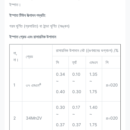
ইস্পাত।
ইস্পাত টিউব উত্পাদন পদ্ধতি
:
গরম ঘূর্ণিত (প্রসারিত) বা ঠান্ডা ঘূর্ণিত (অঙ্কন)
ইস্পাত গ্রেড এবং রাসায়নিক উপাদান
রাসায়নিক উপাদান নেট ((গুণমানের ভগ্নাংশ) /%
না,
গ্রেড
না।
সি
হ্যাঁ
এমএন
পি
এস
0.34
0.10
1.35
~
~
~
a
1
≤০020
≤০
৩৭ এমএন
0.40
0.30
1.75
0.30
0.17
1.40
~
~
~
2
34Mn2V
≤০020
≤০
0.37
0.37
1.75