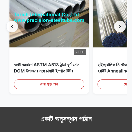
VIDEO
অটো যন্ত্রাংশ ASTM A513 ঠান্ডা ঘূর্ণায়মান
হাইড্রোলিক সিস্টেমের জন
DOM উত্পাদনের সঙ্গে ঢালাই ইস্পাত টিউব
ব্রাইট Annealing সি
সেরা মূল্য পান
সেরা ম
একটি অনুসন্ধান পাঠান