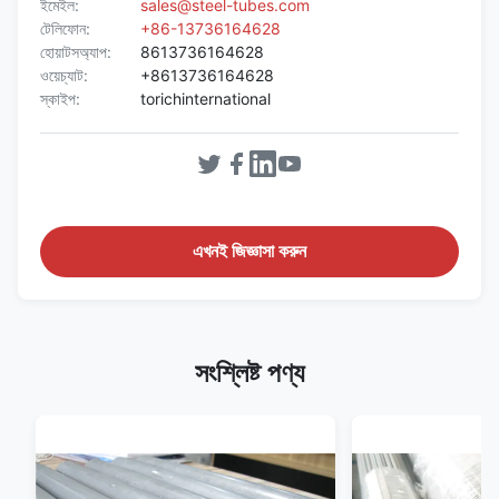
ইমেইল:
sales@steel-tubes.com
টেলিফোন:
+86-13736164628
হোয়াটসঅ্যাপ:
8613736164628
ওয়েচ্যাট:
+8613736164628
স্কাইপ:
torichinternational
এখনই জিজ্ঞাসা করুন
সংশ্লিষ্ট পণ্য