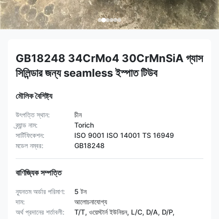
GB18248 34CrMo4 30CrMnSiA গ্যাস
সিলিন্ডার জন্য seamless ইস্পাত টিউব
মৌলিক বৈশিষ্ট্য
উৎপত্তি স্থান:
চীন
ব্র্যান্ড নাম:
Torich
সার্টিফিকেশন:
ISO 9001 ISO 14001 TS 16949
মডেল নম্বর:
GB18248
বাণিজ্যিক সম্পত্তি
ন্যূনতম অর্ডার পরিমাণ:
5 টন
দাম:
আলোচনাযোগ্য
অর্থ প্রদানের শর্তাবলী:
T/T, ওয়েস্টার্ন ইউনিয়ন, L/C, D/A, D/P,