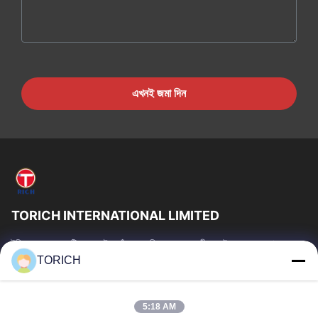
এখনই জমা দিন
TORICH INTERNATIONAL LIMITED
টরিচ গ্রুপ হল একটি ওয়ান-স্টপ কাঁচামাল পরিষেবা প্রদানকারী যার উৎপাদন, গবেষণা ও
উন্নয়ন, ট্রেডিং, গুদামজাতকরণ এবং কাস্টমাইজড প্রক্রিয়াকরণে 30...
TORICH
গুরুত্বপূর্ণ সংযোগ
বাড়ি
পণ্য
5:18 AM