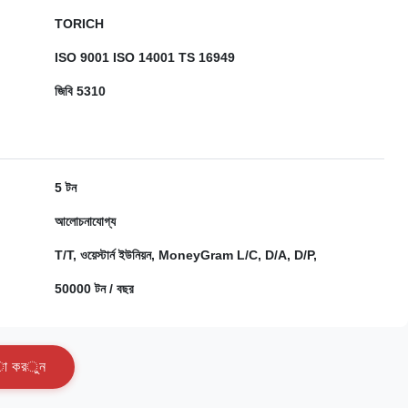
TORICH
ISO 9001 ISO 14001 TS 16949
জিবি 5310
5 টন
আলোচনাযোগ্য
T/T, ওয়েস্টার্ন ইউনিয়ন, MoneyGram L/C, D/A, D/P,
50000 টন / বছর
া
ক
র
ু
ন