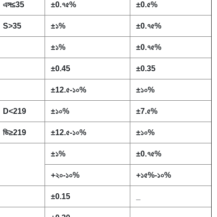
এস
≤
35
±
0.৭৫%
±
0.৫%
S>35
±
১%
±
0.৭৫%
±
১%
±
0.৭৫%
±
0.45
±
0.35
±
12.৫-১০%
±
১০%
D<219
±
১০%
±
7.৫%
ডি
≥219
±
12.৫-১০%
±
১০%
±
১%
±
0.৭৫%
+২০-১০%
+১৫%-১০%
±
0.15
_