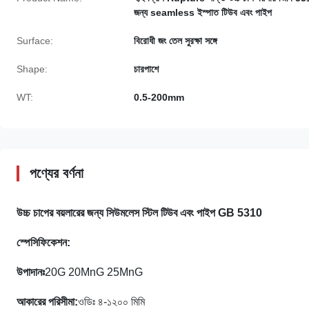
জন্য seamless ইস্পাত টিউব এবং পাইপ
Surface:
বিরোধী জং তেল সুরক্ষা সঙ্গে
Shape:
চারপাশে
WT:
0.5-200mm
পণ্যের বর্ণনা
উচ্চ চাপের বয়লারের জন্য সিউমলেস স্টিল টিউব এবং পাইপ GB 5310
স্পেসিফিকেশন
:
উপাদানঃ
20G 20MnG 25MnG
আকারের পরিসীমা
:
ওডিঃ ৪-১২০০ মিমি