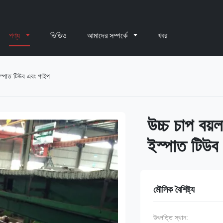
পণ্য
ভিডিও
আমাদের সম্পর্কে
খবর
স্পাত টিউব এবং পাইপ
উচ্চ চাপ ব
ইস্পাত টিউব
মৌলিক বৈশিষ্ট্য
উৎপত্তি স্থান: