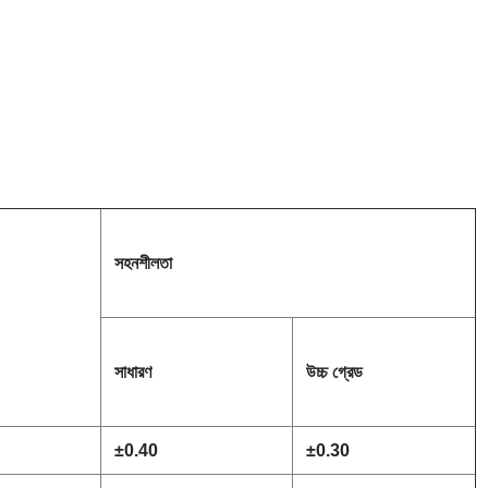
সহনশীলতা
সাধারণ
উচ্চ গ্রেড
±
0.40
±
0.30