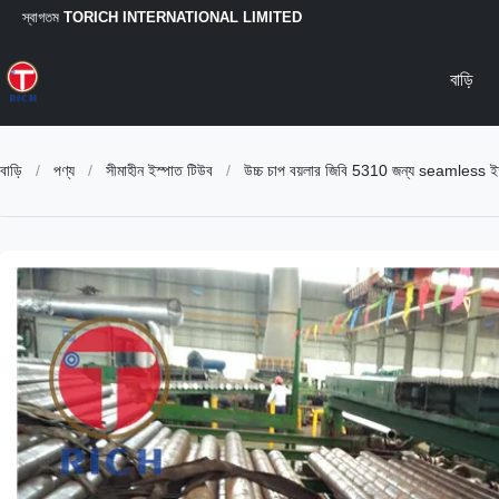
স্বাগতম
TORICH INTERNATIONAL LIMITED
বাড়ি
বাড়ি
/
পণ্য
/
সীমাহীন ইস্পাত টিউব
/
উচ্চ চাপ বয়লার জিবি 5310 জন্য seamless ই