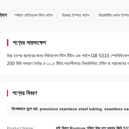
ট্যাগ
স্পষ্টতা স্টেইনলেস স্টিল পাইপ
বিজোড় ইস্পাত পাইপ
বিরামবিহীন কার্বন ইস্প
পণ্যের সারসংক্ষেপ
উচ্চ চাপের বয়লারের জন্য সিউমলেস স্টিল টিউব এবং পাইপ GB 5310 স্পেসিফ
200 মিমি সাধারণ দৈর্ঘ্যঃ ৪-১২.৫ মিটার সহনশীলতাঃ নিম্নলিখিত টেবিল বা গ্রাহকদে
পণ্যের বিবরণ
বিশেষভাবে তুলে ধরা:
precision stainless steel tubing
,
seamless ca
Product Name:
হাই ক্রিপ Rupture শক্তি উচ্চ চাপ বয়লার জিবি 5