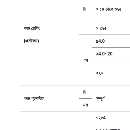
ডি
> ৫৪ থেকে ৩২৫
গরম রোলিং
> ৩২৫
(এক্সট্রুড)
≤
4.0
>4.0~20
এস
>২০
ডি
গরম প্রসারিত
সম্পূর্ণ
এস
≤২৫4