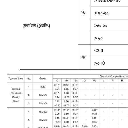
> ২৫.৪ থেকে ৪০
ডি
> ৪০-৫০
ঠান্ডা টানা ((রোলিং)
>৫০-৬০
> ৬০
≤3.0
এস
>৩।0