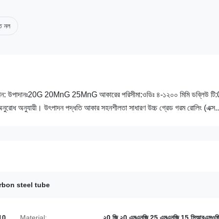
াত নল
িকেশন: উপাদানঃ20G 20MnG 25MnG আকারের পরিসীমা:ওডিঃ ৪-১২০০ মিমি ডব্লিউ টি:
র অনুরোধ অনুযায়ী। উৎপাদন পদ্ধতি আকার সহনশীলতা সাধারণ উচ্চ গ্রেড গরম রোলিং (এক্স..
rbon steel tube
310
Material:
২0 জি ২0 এমএনজি 25 এমএনজি 15 সিআরএমওজ