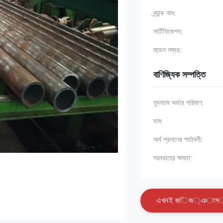
ব্র্যান্ড নাম:
সার্টিফিকেশন:
মডেল নম্বর:
বাণিজ্যিক সম্পত্তি
ন্যূনতম অর্ডার পরিমাণ:
দাম:
অর্থ প্রদানের শর্তাবলী:
সরবরাহের ক্ষমতা:
এ
খ
ন
ই
জ
ি
জ
্
ঞ
া
স