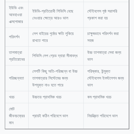
ইউভি এবং
ইউভি-প্রতিরোধী পিভিসি বেছে
স্টেইনলেস পৃষ্ঠ সরাসরি
আবহাওয়া
নেওয়ার ক্ষেত্রে আরও ভাল
প্রকাশ করা হয়
এক্সপোজার
লেপ বাইরের পৃষ্ঠের ক্ষতি লুকিয়ে
চাক্ষুষভাবে পরিদর্শন করা
পরিদর্শন
রাখতে পারে
সহজ
তাপমাত্রা
উচ্চ তাপমাত্রা সেবা জন্য
পিভিসি লেপ গ্রেড দ্বারা সীমাবদ্ধ
প্রতিরোধের
ভাল
লেপটি কিছু অতি-পরিচ্ছন্ন বা উচ্চ
পরিষ্কার, উন্মুক্ত
পরিচ্ছন্নতা
তাপমাত্রার সিস্টেমের জন্য
স্টেইনলেস ইনস্টলেশন জন্য
উপযুক্ত নাও হতে পারে
ভাল
খরচ
উচ্চতর প্রাথমিক খরচ
কম প্রাথমিক খরচ
মোট
জীবনচক্রের
প্রায়ই কঠিন পরিবেশে ভাল
নিয়ন্ত্রিত পরিবেশে ভাল
মান