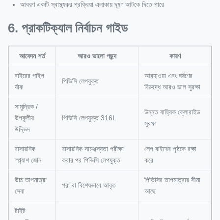
আবরণ একটি স্বাস্থ্যকর প্রক্রিয়া এলাকায় দূষণ আটকে দিতে পারে
6. প্রাকটিক্যাল নির্বাচন গাইড
আবেদন শর্ত
আরও ভালো পছন্দ
কারণ
বাইরের পাইপ
আবহাওয়া এবং ঘর্ষণের
পিভিসি লেপযুক্ত
র্যাক
বিরুদ্ধে আরও ভাল সুরক্ষা
সামুদ্রিক /
উন্নত বাহ্যিক ক্লোরাইড
উপকূলীয়
পিভিসি লেপযুক্ত 316L
সুরক্ষা
উদ্ভিদ
রাসায়নিক
রাসায়নিক সামঞ্জস্যতা পরীক্ষা
লেপ বাইরের পৃষ্ঠকে রক্ষা
স্প্ল্যাশ জোন
করার পর পিভিসি লেপযুক্ত
করে
উচ্চ তাপমাত্রা
পিভিসির তাপমাত্রার সীমা
পরা বা বিশেষভাবে আবৃত
সেবা
আছে
টাইট