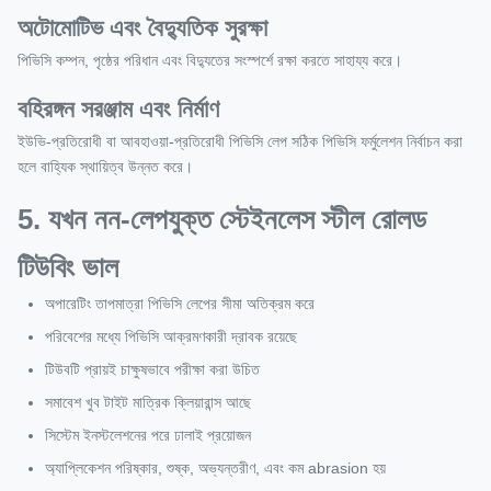
অটোমোটিভ এবং বৈদ্যুতিক সুরক্ষা
পিভিসি কম্পন, পৃষ্ঠের পরিধান এবং বিদ্যুতের সংস্পর্শে রক্ষা করতে সাহায্য করে।
বহিরঙ্গন সরঞ্জাম এবং নির্মাণ
ইউভি-প্রতিরোধী বা আবহাওয়া-প্রতিরোধী পিভিসি লেপ সঠিক পিভিসি ফর্মুলেশন নির্বাচন করা
হলে বাহ্যিক স্থায়িত্ব উন্নত করে।
5. যখন নন-লেপযুক্ত স্টেইনলেস স্টীল রোলড
টিউবিং ভাল
অপারেটিং তাপমাত্রা পিভিসি লেপের সীমা অতিক্রম করে
পরিবেশের মধ্যে পিভিসি আক্রমণকারী দ্রাবক রয়েছে
টিউবটি প্রায়ই চাক্ষুষভাবে পরীক্ষা করা উচিত
সমাবেশ খুব টাইট মাত্রিক ক্লিয়ারান্স আছে
সিস্টেম ইনস্টলেশনের পরে ঢালাই প্রয়োজন
অ্যাপ্লিকেশন পরিষ্কার, শুষ্ক, অভ্যন্তরীণ, এবং কম abrasion হয়