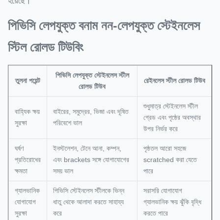
হয়েছে।
পিভিসি লেপযুক্ত বনাম নন-লেপযুক্ত স্টেইনলেস
স্টিল রোলড টিউবিং
পিভিসি লেপযুক্ত স্টেইনলেস স্টীল
তুলনা পয়েন্ট
রেইনলেস স্টীল রোলড টিউব
রোলড টিউব
শুধুমাত্র স্টেইনলেস স্টীল
বাহ্যিক ক্ষয়
বাইরের, সমুদ্রের, ভিজা এবং দূষিত
গ্রেড এবং পৃষ্ঠের অবস্থার
সুরক্ষা
পরিবেশে ভাল
উপর নির্ভর করে
ঘর্ষণ
ইনস্টলেশন, টেনে আনা, কম্পন,
পৃষ্ঠতল আরো সহজে
প্রতিরোধের
এবং brackets সঙ্গে যোগাযোগের
scratched করা যেতে
ক্ষমতা
সময় ভাল
পারে
গ্যালভানিক
পিভিসি স্টেইনলেস স্টীলকে ভিন্ন
সরাসরি যোগাযোগ
যোগাযোগ
ধাতু থেকে আলাদা করতে সাহায্য
গ্যালভানিক ক্ষয় ঝুঁকি বৃদ্ধি
সুরক্ষা
করে
করতে পারে