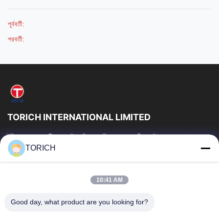
পূর্ববর্তী:
পরবর্তী:
TORICH INTERNATIONAL LIMITED
টরিচ গ্রুপ হল একটি ওয়ান-স্টপ কাঁচামাল পরিষেবা প্রদানকারী যার উৎপাদন, গবেষণা ও
উন্নয়ন, ট্রেডিং, গুদামজাতকরণ এবং কাস্টমাইজড প্রক্রিয়াকরণে 30...
TORICH
গুরুত্বপূর্ণ সংযোগ
বাড়ি
পণ্য
10:41 AM
ভিডিও
আমাদের সম্পর্কে
Good day, what product are you looking for?
কারখানা ভ্রমণ
মান নিয়ন্ত্রণ