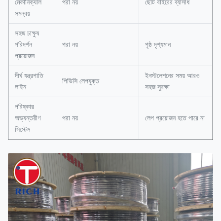
মেকানিক্যাল
পরা নয়
ছোট বাইরের ব্যাসার্ধ
সমন্বয়
সহজ চাক্ষুষ
পরিদর্শন
পরা নয়
পৃষ্ঠ দৃশ্যমান
প্রয়োজন
দীর্ঘ যন্ত্রপাতি
ইনস্টলেশনের সময় আরও
পিভিসি লেপযুক্ত
লাইন
সহজ সুরক্ষা
পরিষ্কার
অভ্যন্তরীণ
পরা নয়
লেপ প্রয়োজন হতে পারে না
সিস্টেম