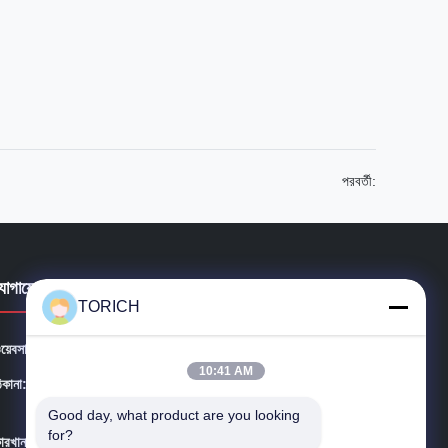
পরবর্তী:
যোগাযোগের বিবরণ
TORICH
য়েবসাইট:
precision-steeltube.com
10:41 AM
িকানা:
সুইট ১৬০৪-৩, হংগান প্লাজা, #২৫৮ ডাই ইউয়ান রোড, ইয়াংঝু জেলা, নিংবো
শহর, চীন
Good day, what product are you looking 
for?
ারখানা:
দাকিয়াও উন্নয়নশীল অঞ্চল হাইন, চেচিয়াং প্রদেশ, চীন