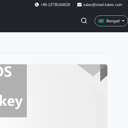
+86-13736164628
sales@steel-tubes.com
Bengali