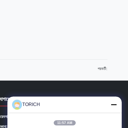
পরবর্তী:
যোগাযোগের বিবরণ
TORICH
য়েবসাইট:
precision-steeltube.com
11:57 AM
িকানা:
সুইট ১৬০৪-৩, হংগান প্লাজা, #২৫৮ ডাই ইউয়ান রোড, ইয়াংঝু জেলা, নিংবো