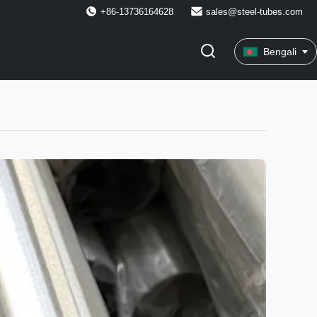
+86-13736164628
sales@steel-tubes.com
Bengali